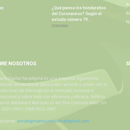
A
az
¿Qué piensa los hondureños
S
del Coronavirus? Según el
estudio número 79...
N
27/03/2020
BRE NOSOTROS
S
iario Digital Paradigma es una empresa legalmente
tituida en Honduras para poder servirle a usted, con el
alto nivel de liderazgo en el mercado nacional e
rnacional y sobre todo con eficiencia y eficacia. Edificio
Jarros Boulevard Morazan el 4to Piso Cubiculo #402 Tel:
) 2231-3303 / (504) 9522-3307
áctanos:
paradigmaencuestadora@gmail.com