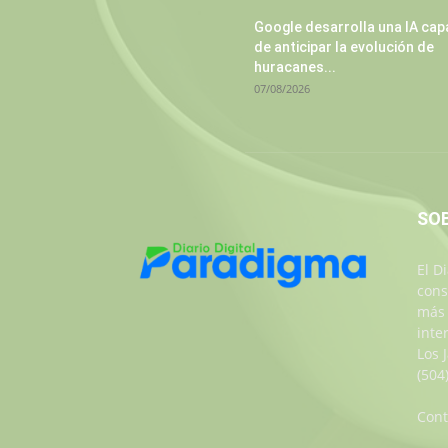
Google desarrolla una IA cap
de anticipar la evolución de
huracanes...
07/08/2026
SO
El D
cons
más 
inte
Los 
(504
Cont