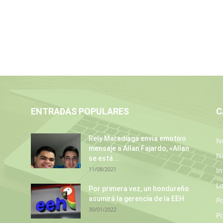
ENTRADAS POPULARES
C
Rely Maradiaga envía emotivo
No
mensaje a Allan Fajardo, «Allan
N
se está...
11/08/2021
In
L
s
Por primera vez, un hondureño
asumirá la gerencia de la EEH
P
30/01/2022
Po