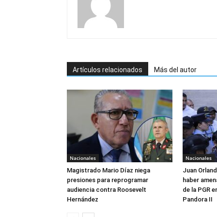
Artículos relacionados
Más del autor
Nacionales
Nacionales
Magistrado Mario Díaz niega
Juan Orlan
presiones para reprogramar
haber amen
audiencia contra Roosevelt
de la PGR e
Hernández
Pandora II