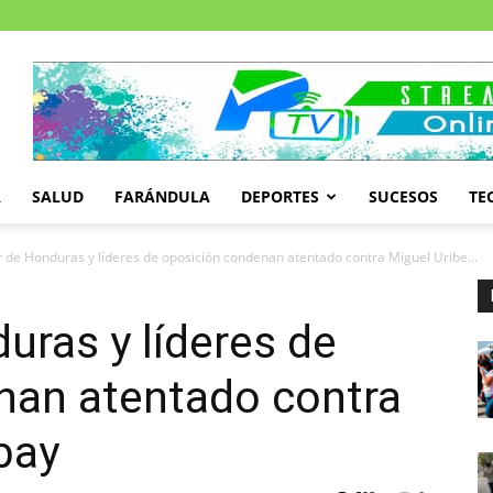
A
SALUD
FARÁNDULA
DEPORTES
SUCESOS
TE
r de Honduras y líderes de oposición condenan atentado contra Miguel Uribe...
uras y líderes de
nan atentado contra
bay