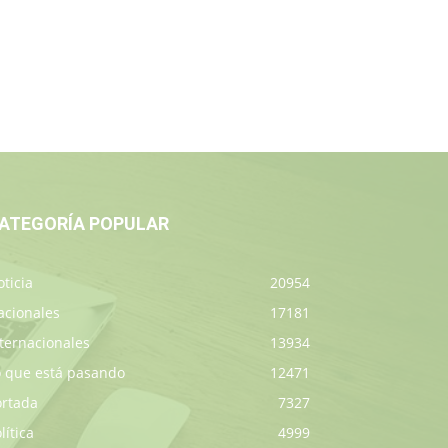
ATEGORÍA POPULAR
ticia
20954
acionales
17181
ternacionales
13934
o que está pasando
12471
ortada
7327
lítica
4999