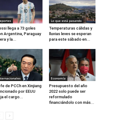
eportes
Lo que está pasando
ssi llega a 73 goles
Temperaturas cálidas y
n Argentina, Paraguay
lluvias leves se esperan
dera y la...
para este sábado en...
nternacionales
Economía
fe de PCCh en Xinjiang
Presupuesto del año
ncionado por EEUU
2022 solo puede ser
ja el cargo...
reformulado
financiándolo con más...