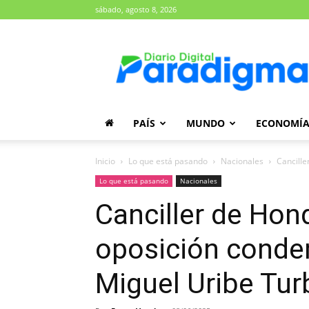
sábado, agosto 8, 2026
Diario
Paradigma
PAÍS
MUNDO
ECONOMÍ
Inicio
Lo que está pasando
Nacionales
Cancille
Lo que está pasando
Nacionales
Canciller de Hond
oposición conde
Miguel Uribe Tur