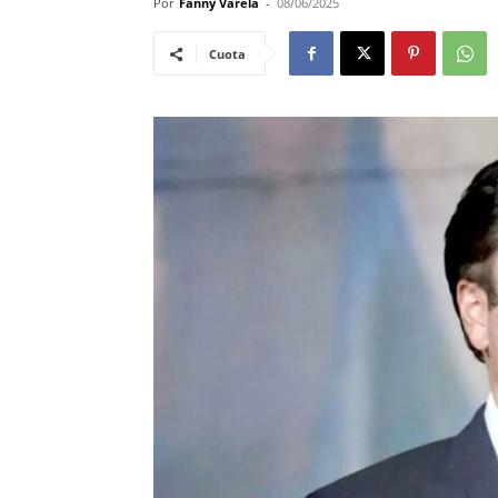
Por
Fanny Varela
-
08/06/2025
Cuota