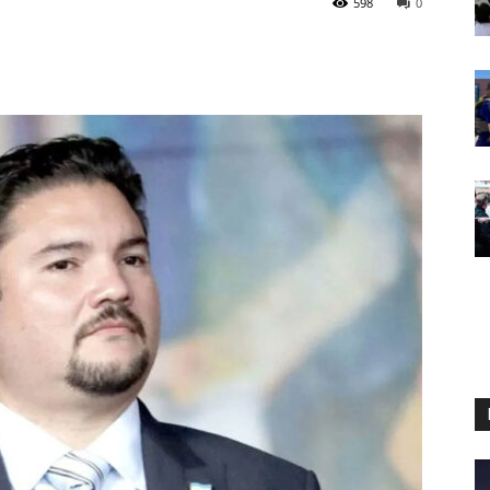
598
0