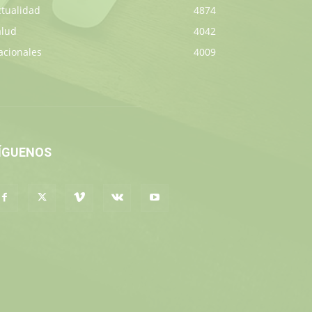
ctualidad
4874
alud
4042
acionales
4009
ÍGUENOS