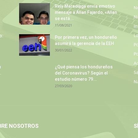
Rely Maradiaga envía emotivo
No
mensaje a Allan Fajardo, «Allan
N
se está...
11/08/2021
In
L
o:
Por primera vez, un hondureño
asumirá la gerencia de la EEH
P
30/01/2022
Po
A
n
¿Qué piensa los hondureños
S
.
del Coronavirus? Según el
estudio número 79...
N
27/03/2020
BRE NOSOTROS
S