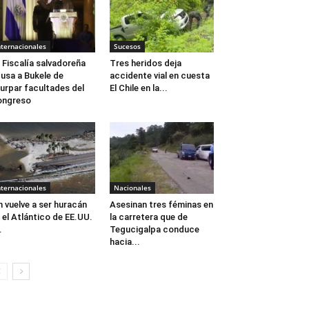
nternacionales
Sucesos
 Fiscalía salvadoreña
Tres heridos deja
usa a Bukele de
accidente vial en cuesta
urpar facultades del
El Chile en la...
ongreso
nternacionales
Nacionales
n vuelve a ser huracán
Asesinan tres féminas en
 el Atlántico de EE.UU.
la carretera que de
.
Tegucigalpa conduce
hacia...