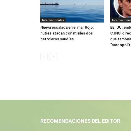
Internacionales
Internacional
Nueva escalada en el mar Rojo:
EE. UU. end
hutíes atacan con misiles dos
CJNG: direc
petroleros saudíes
que también
“narcopolít
RECOMENDACIONES DEL EDITOR