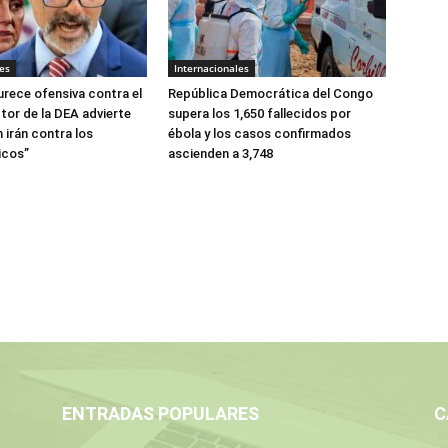
es
Internacionales
urece ofensiva contra el
República Democrática del Congo
tor de la DEA advierte
supera los 1,650 fallecidos por
 irán contra los
ébola y los casos confirmados
icos”
ascienden a 3,748
ENTRADAS POPULARES
C