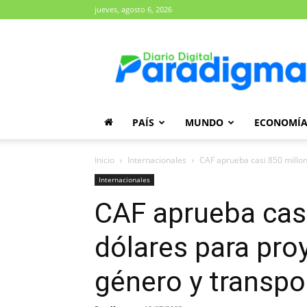
jueves, agosto 6, 2026
Diario
Paradigma
PAÍS
MUNDO
ECONOMÍ
Inicio
Internacionales
CAF aprueba casi 850 millon
Internacionales
CAF aprueba casi
dólares para pro
género y transpo