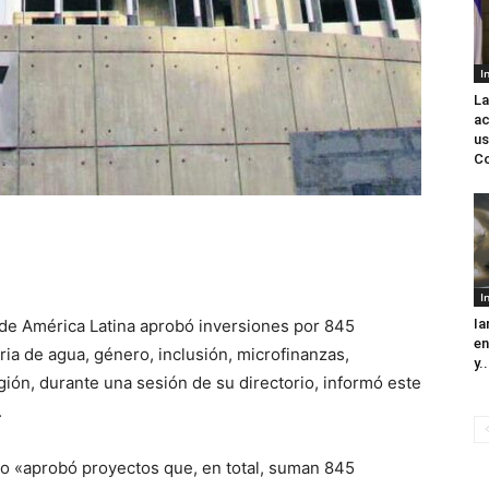
I
La
ac
us
C
I
de América Latina aprobó inversiones por 845
Ia
en
ia de agua, género, inclusión, microfinanzas,
y..
gión, durante una sesión de su directorio, informó este
.
orio «aprobó proyectos que, en total, suman 845