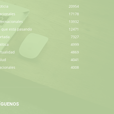
ticia
20954
acionales
17178
ternacionales
13932
o que está pasando
12471
ortada
7327
lítica
4999
ctualidad
4869
alud
4041
acionales
4008
ÍGUENOS