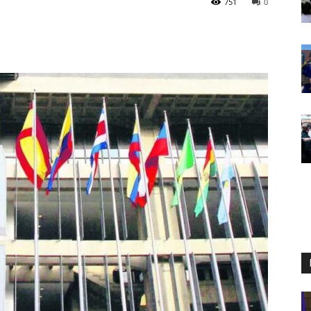
751
0