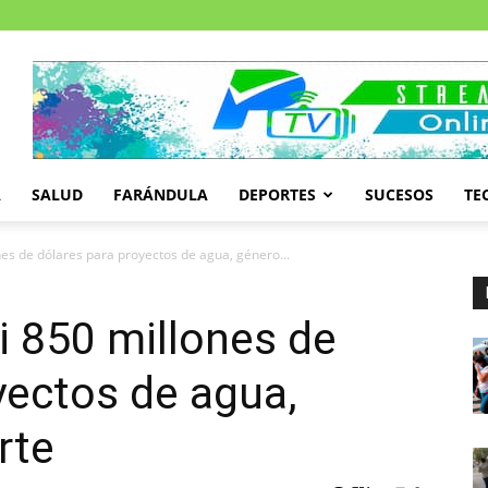
A
SALUD
FARÁNDULA
DEPORTES
SUCESOS
TE
es de dólares para proyectos de agua, género...
 850 millones de
yectos de agua,
rte