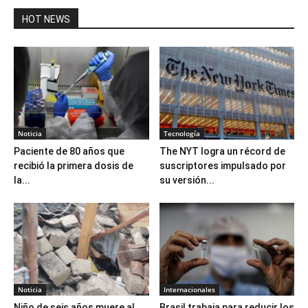
HOT NEWS
Noticia
Tecnología
Paciente de 80 años que
The NYT logra un récord de
recibió la primera dosis de
suscriptores impulsado por
la...
su versión...
Noticia
Internacionales
Niño de seis años muere al
Brasil trabaja para reducir los