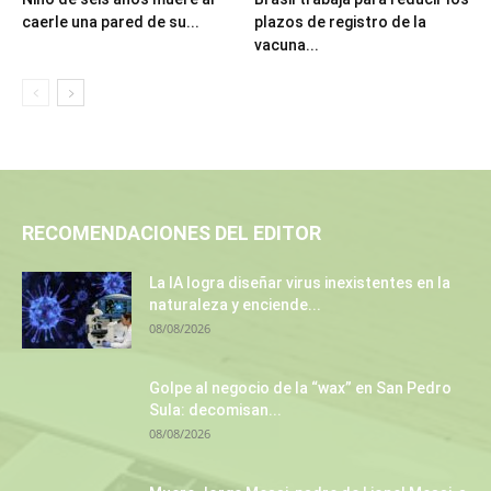
caerle una pared de su...
plazos de registro de la
vacuna...
RECOMENDACIONES DEL EDITOR
La IA logra diseñar virus inexistentes en la
naturaleza y enciende...
08/08/2026
Golpe al negocio de la “wax” en San Pedro
Sula: decomisan...
08/08/2026