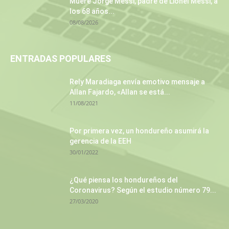
Muere Jorge Messi, padre de Lionel Messi, a
los 68 años...
08/08/2026
ENTRADAS POPULARES
Rely Maradiaga envía emotivo mensaje a
Allan Fajardo, «Allan se está...
11/08/2021
Por primera vez, un hondureño asumirá la
gerencia de la EEH
30/01/2022
¿Qué piensa los hondureños del
Coronavirus? Según el estudio número 79...
27/03/2020