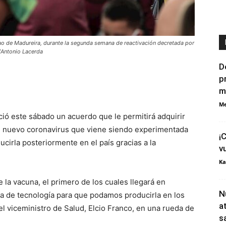
o de Madureira, durante la segunda semana de reactivación decretada por
E/Antonio Lacerda
D
p
m
Me
ció este sábado un acuerdo que le permitirá adquirir
el nuevo coronavirus que viene siendo experimentada
¡
cirla posteriormente en el país gracias a la
v
Ka
 la vacuna, el primero de los cuales llegará en
N
ia de tecnología para que podamos producirla en los
a
 el viceministro de Salud, Elcio Franco, en una rueda de
s