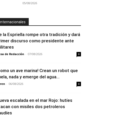
05/08/2026
Internacionales
e la Espriella rompe otra tradición y dará
rimer discurso como presidente ante
ilitares
sa de Redacción
-
07/08/2026
0
Como un ave marina! Crean un robot que
uela, nada y emerge del agua...
ren
-
06/08/2026
0
ueva escalada en el mar Rojo: hutíes
tacan con misiles dos petroleros
audíes