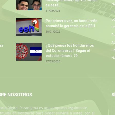
mensaje a Allan Fajardo, «Allan
N
se está...
11/08/2021
In
L
s
Por primera vez, un hondureño
asumirá la gerencia de la EEH
P
30/01/2022
Po
A
az
¿Qué piensa los hondureños
S
del Coronavirus? Según el
estudio número 79...
N
27/03/2020
BRE NOSOTROS
S
iario Digital Paradigma es una empresa legalmente
tituida en Honduras para poder servirle a usted, con el