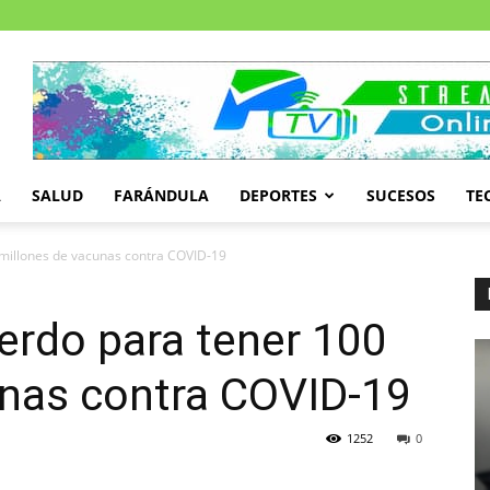
A
SALUD
FARÁNDULA
DEPORTES
SUCESOS
TE
0 millones de vacunas contra COVID-19
uerdo para tener 100
unas contra COVID-19
1252
0