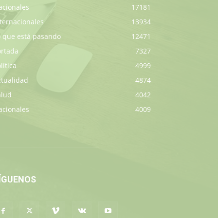
acionales
17181
ternacionales
13934
o que está pasando
12471
ortada
7327
lítica
4999
ctualidad
4874
alud
4042
acionales
4009
ÍGUENOS