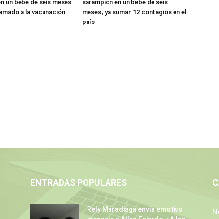
n un bebé de seis meses
sarampión en un bebé de seis
llamado a la vacunación
meses; ya suman 12 contagios en el
país
ENTRADAS POPULARES
C
Rely Maradiaga envía emotivo
No