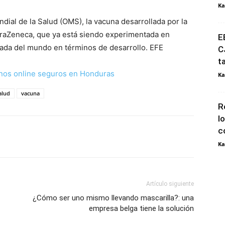
Ka
dial de la Salud (OMS), la vacuna desarrollada por la
traZeneca, que ya está siendo experimentada en
E
zada del mundo en términos de desarrollo. EFE
C
t
nos online seguros en Honduras
Ka
alud
vacuna
R
l
c
Ka
Artículo siguiente
¿Cómo ser uno mismo llevando mascarilla?: una
empresa belga tiene la solución