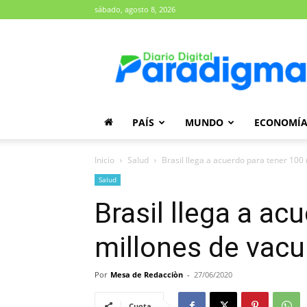
sábado, agosto 8, 2026
Diario
Paradigma
PAÍS
MUNDO
ECONOMÍ
Inicio
Salud
Brasil llega a acuerdo para tener 10
Salud
Brasil llega a ac
millones de vac
Por
Mesa de Redacciòn
-
27/06/2020
Cuota