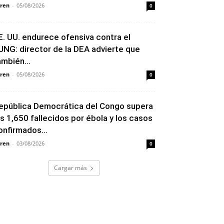
ren
-
05/08/2026
0
E. UU. endurece ofensiva contra el
JNG: director de la DEA advierte que
ambién...
ren
-
05/08/2026
0
epública Democrática del Congo supera
os 1,650 fallecidos por ébola y los casos
onfirmados...
ren
-
03/08/2026
0
Cargar más