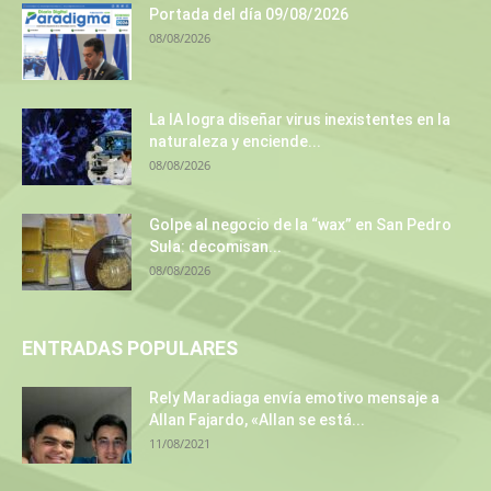
Portada del día 09/08/2026
08/08/2026
La IA logra diseñar virus inexistentes en la
naturaleza y enciende...
08/08/2026
Golpe al negocio de la “wax” en San Pedro
Sula: decomisan...
08/08/2026
ENTRADAS POPULARES
Rely Maradiaga envía emotivo mensaje a
Allan Fajardo, «Allan se está...
11/08/2021