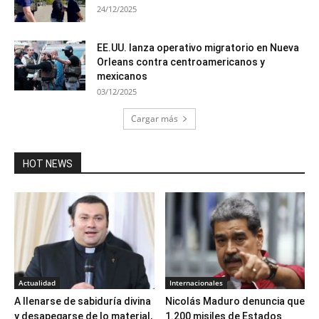
24/12/2025
EE.UU. lanza operativo migratorio en Nueva
Orleans contra centroamericanos y
mexicanos
03/12/2025
Cargar más
HOT NEWS
Actualidad
Internacionales
A llenarse de sabiduría divina
Nicolás Maduro denuncia que
y desapegarse de lo material,
1.200 misiles de Estados