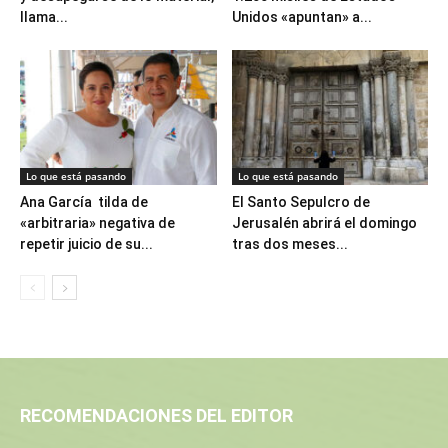
llama...
Unidos «apuntan» a...
Lo que está pasando
Lo que está pasando
Ana García tilda de
El Santo Sepulcro de
«arbitraria» negativa de
Jerusalén abrirá el domingo
repetir juicio de su...
tras dos meses...
RECOMENDACIONES DEL EDITOR