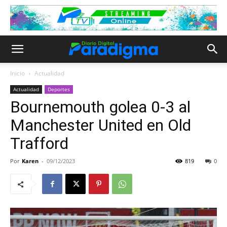
Inicio
Actualidad
Actualidad
Deportes
Bournemouth golea 0-3 al
Manchester United en Old
Trafford
Por
Karen
-
09/12/2023
819
0