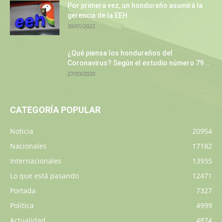
Por primera vez, un hondureño asumirá la
gerencia de la EEH
30/01/2022
¿Qué piensa los hondureños del
Coronavirus? Según el estudio número 79...
27/03/2020
CATEGORÍA POPULAR
Noticia
20954
Nacionales
17182
Internacionales
13935
Lo que está pasando
12471
Portada
7327
Política
4999
Actualidad
4874