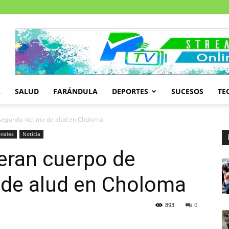
A
SALUD
FARÁNDULA
DEPORTES
SUCESOS
TE
egunda víctima de alud en Choloma
onales
Noticia
ran cuerpo de
 de alud en Choloma
893
0