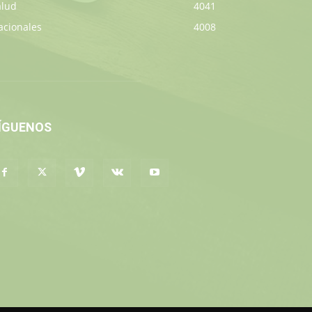
alud
4041
acionales
4008
ÍGUENOS