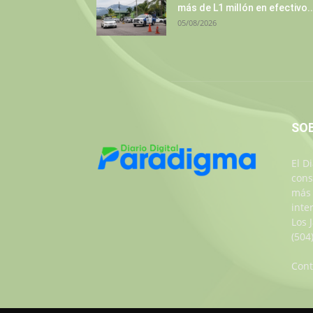
más de L1 millón en efectivo..
05/08/2026
SO
El D
cons
más 
inte
Los 
(504
Cont