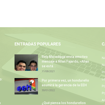
ENTRADAS POPULARES
C
Rely Maradiaga envía emotivo
No
mensaje a Allan Fajardo, «Allan
N
se está...
11/08/2021
In
L
o:
Por primera vez, un hondureño
asumirá la gerencia de la EEH
P
30/01/2022
Po
A
n
¿Qué piensa los hondureños