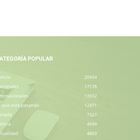
ATEGORÍA POPULAR
ticia
20954
acionales
17178
ternacionales
13932
o que está pasando
12471
ortada
7327
lítica
4999
ctualidad
4869