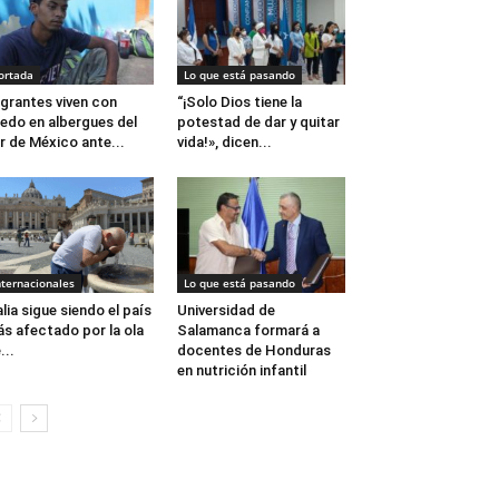
ortada
Lo que está pasando
grantes viven con
“¡Solo Dios tiene la
edo en albergues del
potestad de dar y quitar
r de México ante...
vida!», dicen...
nternacionales
Lo que está pasando
alia sigue siendo el país
Universidad de
s afectado por la ola
Salamanca formará a
...
docentes de Honduras
en nutrición infantil