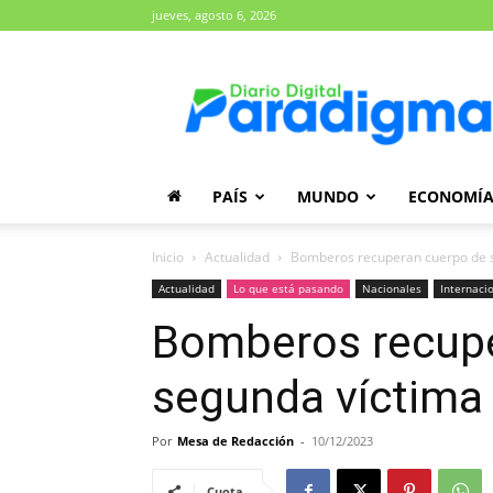
jueves, agosto 6, 2026
Diario
Paradigma
PAÍS
MUNDO
ECONOMÍ
Inicio
Actualidad
Bomberos recuperan cuerpo de s
Actualidad
Lo que está pasando
Nacionales
Internaci
Bomberos recupe
segunda víctima
Por
Mesa de Redacción
-
10/12/2023
Cuota