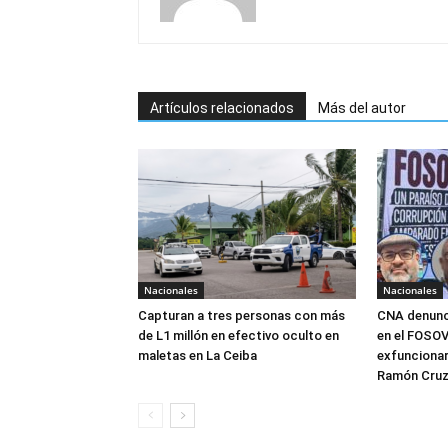
Artículos relacionados
Más del autor
Nacionales
Nacionales
Capturan a tres personas con más
CNA denunci
de L1 millón en efectivo oculto en
en el FOSOVI
maletas en La Ceiba
exfuncionar
Ramón Cru