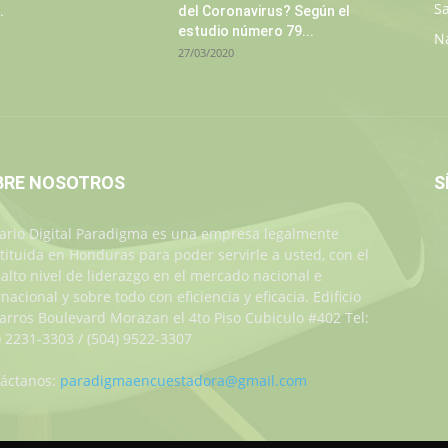
S
.
del Coronavirus? Según el
estudio número 79...
N
27/03/2020
BRE NOSOTROS
S
iario Digital Paradigma es una empresa legalmente
tituida en Honduras para poder servirle a usted, con el
alto nivel de liderazgo en el mercado nacional e
rnacional y sobre todo con eficiencia y eficacia. Edificio
Jarros Boulevard Morazan el 4to Piso Cubiculo #402 Tel:
) 2231-3303 / (504) 9522-3307
áctanos:
paradigmaencuestadora@gmail.com