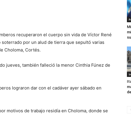
P
Mi
mi
beros recuperaron el cuerpo sin vida de Víctor René
su
soterrado por un alud de tierra que sepultó varias
 de Choloma, Cortés.
do jueves, también falleció la menor Cinthia Fúnez de
I
It
má
beros lograron dar con el cadáver ayer sábado en
de
 por motivos de trabajo residía en Choloma, donde se