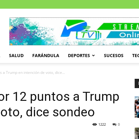
A
SALUD
FARÁNDULA
DEPORTES
SUCESOS
TE
 a Trump en intención de voto, dice...
or 12 puntos a Trump
voto, dice sondeo
1222
0