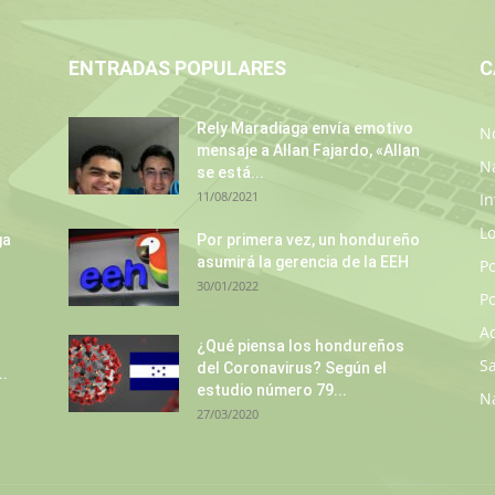
ENTRADAS POPULARES
C
Rely Maradiaga envía emotivo
No
mensaje a Allan Fajardo, «Allan
N
se está...
11/08/2021
In
L
ga
Por primera vez, un hondureño
asumirá la gerencia de la EEH
P
30/01/2022
Po
A
¿Qué piensa los hondureños
S
del Coronavirus? Según el
..
estudio número 79...
N
27/03/2020