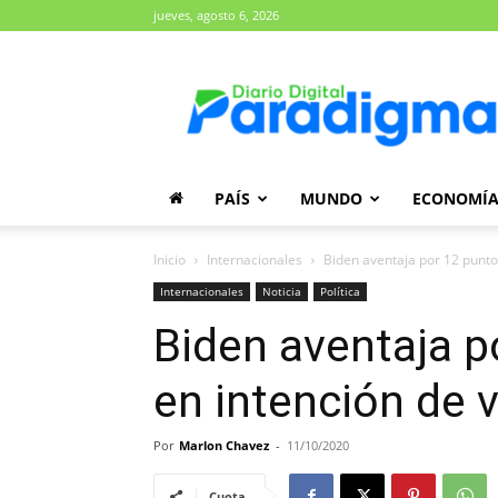
jueves, agosto 6, 2026
Diario
Paradigma
PAÍS
MUNDO
ECONOMÍ
Inicio
Internacionales
Biden aventaja por 12 puntos
Internacionales
Noticia
Política
Biden aventaja p
en intención de 
Por
Marlon Chavez
-
11/10/2020
Cuota