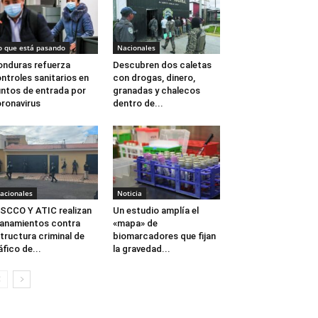
o que está pasando
Nacionales
nduras refuerza
Descubren dos caletas
ntroles sanitarios en
con drogas, dinero,
ntos de entrada por
granadas y chalecos
ronavirus
dentro de...
acionales
Noticia
SCCO Y ATIC realizan
Un estudio amplía el
lanamientos contra
«mapa» de
tructura criminal de
biomarcadores que fijan
áfico de...
la gravedad...