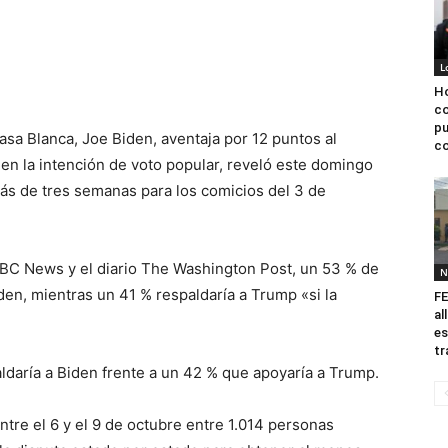
L
Ho
co
pu
asa Blanca, Joe Biden, aventaja por 12 puntos al
co
n la intención de voto popular, reveló este domingo
ás de tres semanas para los comicios del 3 de
BC News y el diario The Washington Post, un 53 % de
N
iden, mientras un 41 % respaldaría a Trump «si la
FE
al
es
tr
ldaría a Biden frente a un 42 % que apoyaría a Trump.
ntre el 6 y el 9 de octubre entre 1.014 personas