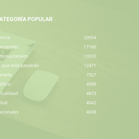
ATEGORÍA POPULAR
ticia
20954
acionales
17180
ternacionales
13933
o que está pasando
12471
ortada
7327
lítica
4999
ctualidad
4873
alud
4042
acionales
4008