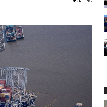
712
0