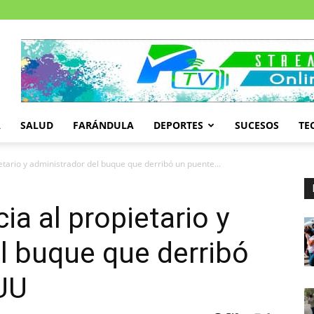
A
SALUD
FARÁNDULA
DEPORTES
SUCESOS
TE
etario y administrador del buque que derribó un puente...
a al propietario y
l buque que derribó
UU