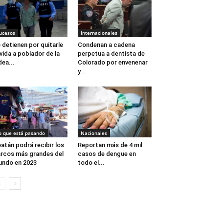
ucesos
Internacionales
 detienen por quitarle
Condenan a cadena
 vida a poblador de la
perpetua a dentista de
dea...
Colorado por envenenar
y...
o que está pasando
Nacionales
atán podrá recibir los
Reportan más de 4 mil
rcos más grandes del
casos de dengue en
ndo en 2023
todo el...