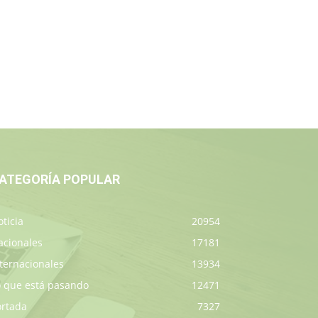
ATEGORÍA POPULAR
ticia
20954
acionales
17181
ternacionales
13934
o que está pasando
12471
ortada
7327