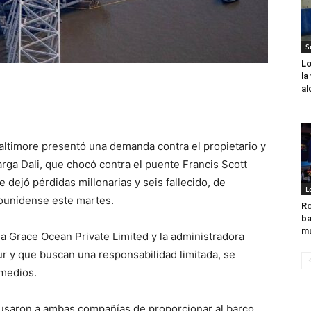
S
Lo
la
al
Baltimore presentó una demanda contra el propietario y
arga Dali, que chocó contra el puente Francis Scott
 dejó pérdidas millonarias y seis fallecido, de
L
dounidense este martes.
Ro
ba
mu
a Grace Ocean Private Limited y la administradora
 y que buscan una responsabilidad limitada, se
 medios.
cusaron a ambas compañías de proporcionar al barco