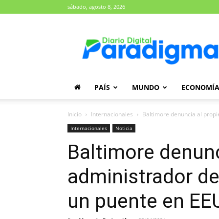
sábado, agosto 8, 2026
Diario
Paradigma
PAÍS
MUNDO
ECONOMÍ
Inicio
Internacionales
Baltimore denuncia al propi
Internacionales
Noticia
Baltimore denunci
administrador de
un puente en EE