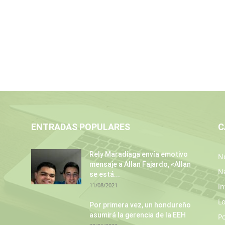
ENTRADAS POPULARES
C
Rely Maradiaga envía emotivo
No
mensaje a Allan Fajardo, «Allan
N
se está...
11/08/2021
In
L
s
Por primera vez, un hondureño
asumirá la gerencia de la EEH
P