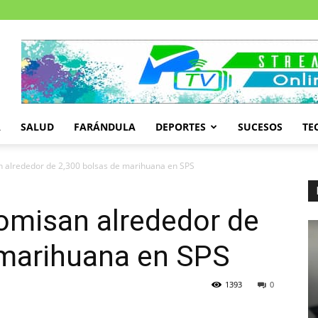
A
SALUD
FARÁNDULA
DEPORTES
SUCESOS
TE
 alrededor de 2,300 bolsas de marihuana en SPS
omisan alrededor de
 marihuana en SPS
1393
0