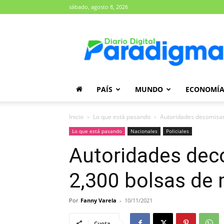
sábado, agosto 8, 2026
Diario
Paradigma
PAÍS
MUNDO
ECONOMÍ
Inicio
Lo que está pasando
Autoridades decomisan
Lo que está pasando
Nacionales
Policiales
Autoridades dec
2,300 bolsas de
Por
Fanny Varela
-
10/11/2021
Cuota