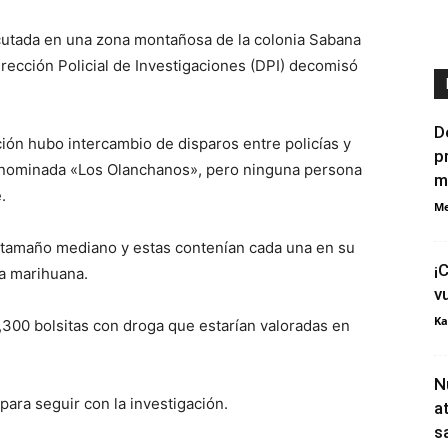
utada en una zona montañosa de la colonia Sabana
rección Policial de Investigaciones (DPI) decomisó
D
ón hubo intercambio de disparos entre policías y
p
enominada «Los Olanchanos», pero ninguna persona
m
.
Me
e tamaño mediano y estas contenían cada una en su
¡
ta marihuana.
v
Ka
2,300 bolsitas con droga que estarían valoradas en
N
 para seguir con la investigación.
a
s