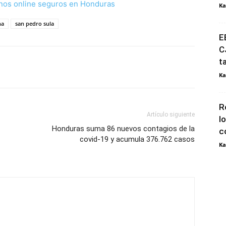
nos online seguros en Honduras
Ka
na
san pedro sula
E
C
t
Ka
R
Artículo siguiente
l
Honduras suma 86 nuevos contagios de la
c
covid-19 y acumula 376.762 casos
Ka