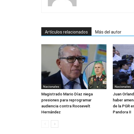
Artículos relacionados
Más del autor
Nacionales
Nacionales
Magistrado Mario Díaz niega
Juan Orlan
presiones para reprogramar
haber amen
audiencia contra Roosevelt
de la PGR e
Hernández
Pandora II