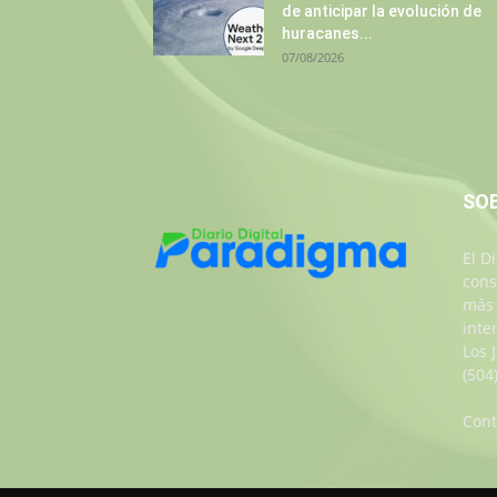
de anticipar la evolución de
huracanes...
07/08/2026
SO
El D
cons
más 
inte
Los 
(504
Cont