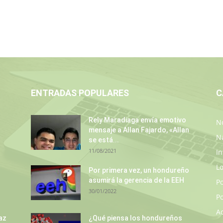
ENTRADAS POPULARES
C
Rely Maradiaga envía emotivo
No
mensaje a Allan Fajardo, «Allan
N
se está...
11/08/2021
In
L
s
Por primera vez, un hondureño
asumirá la gerencia de la EEH
P
30/01/2022
Po
A
az
¿Qué piensa los hondureños