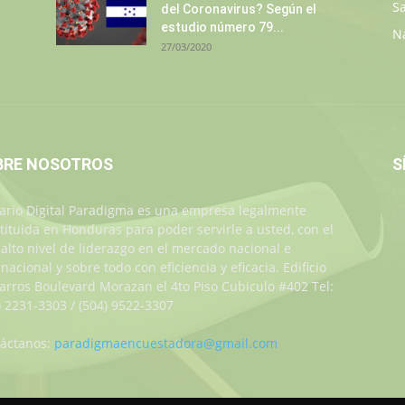
S
del Coronavirus? Según el
estudio número 79...
N
27/03/2020
BRE NOSOTROS
S
iario Digital Paradigma es una empresa legalmente
tituida en Honduras para poder servirle a usted, con el
alto nivel de liderazgo en el mercado nacional e
rnacional y sobre todo con eficiencia y eficacia. Edificio
Jarros Boulevard Morazan el 4to Piso Cubiculo #402 Tel:
) 2231-3303 / (504) 9522-3307
áctanos:
paradigmaencuestadora@gmail.com