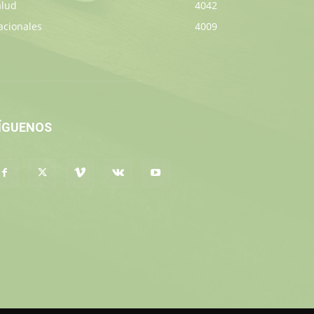
alud
4042
acionales
4009
ÍGUENOS