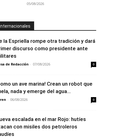
05/08/2026
Internacionales
e la Espriella rompe otra tradición y dará
rimer discurso como presidente ante
ilitares
sa de Redacción
-
07/08/2026
0
Como un ave marina! Crean un robot que
uela, nada y emerge del agua...
ren
-
06/08/2026
0
ueva escalada en el mar Rojo: hutíes
tacan con misiles dos petroleros
audíes