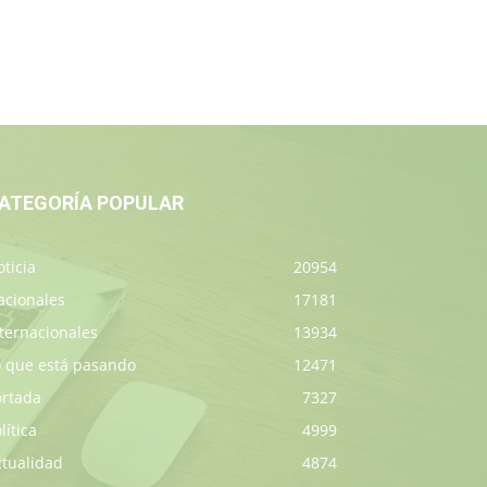
ATEGORÍA POPULAR
ticia
20954
acionales
17181
ternacionales
13934
o que está pasando
12471
ortada
7327
lítica
4999
ctualidad
4874