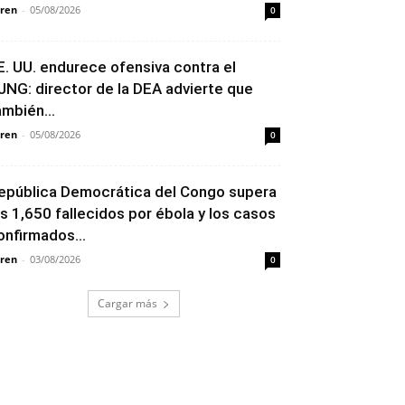
ren
-
05/08/2026
0
E. UU. endurece ofensiva contra el
JNG: director de la DEA advierte que
ambién...
ren
-
05/08/2026
0
epública Democrática del Congo supera
os 1,650 fallecidos por ébola y los casos
onfirmados...
ren
-
03/08/2026
0
Cargar más