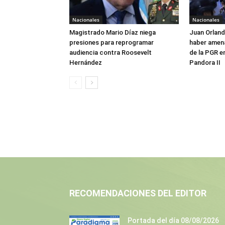
Nacionales
Nacionales
Magistrado Mario Díaz niega
Juan Orlan
presiones para reprogramar
haber amen
audiencia contra Roosevelt
de la PGR e
Hernández
Pandora II
RECOMENDACIONES DEL EDITOR
Portada del día 08/08/2026