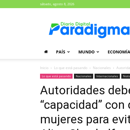
sábado, agosto 8, 2026
Diario
Paradigma
PAÍS
MUNDO
ECONOMÍ
Inicio
Lo que está pasando
Nacionales
Autorida
Lo que está pasando
Nacionales
Internacionales
Noti
Autoridades deb
“capacidad” con
mujeres para evit