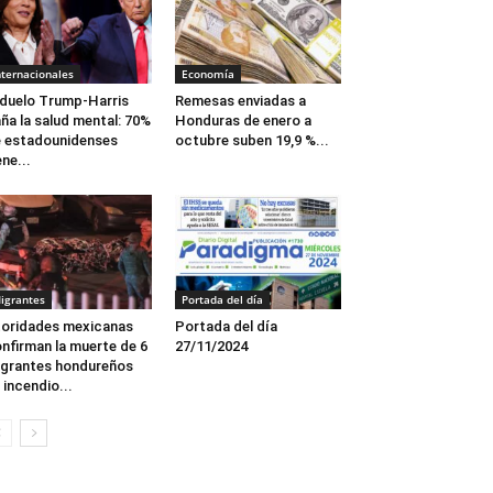
nternacionales
Economía
 duelo Trump-Harris
Remesas enviadas a
ña la salud mental: 70%
Honduras de enero a
 estadounidenses
octubre suben 19,9 %...
ene...
igrantes
Portada del día
oridades mexicanas
Portada del día
nfirman la muerte de 6
27/11/2024
grantes hondureños
 incendio...