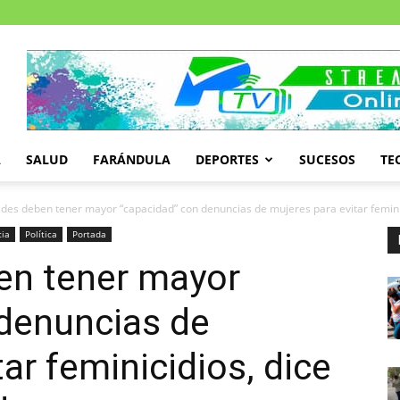
A
SALUD
FARÁNDULA
DEPORTES
SUCESOS
TE
des deben tener mayor “capacidad” con denuncias de mujeres para evitar feminic
cia
Política
Portada
en tener mayor
 denuncias de
ar feminicidios, dice