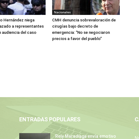
Nacionales
do Hernández niega
CMH denuncia sobrevaloración de
azado a representantes
cirugías bajo decreto de
n audiencia del caso
emergencia: “No se negociaron
precios a favor del pueblo”
ENTRADAS POPULARES
C
Rely Maradiaga envía emotivo
No