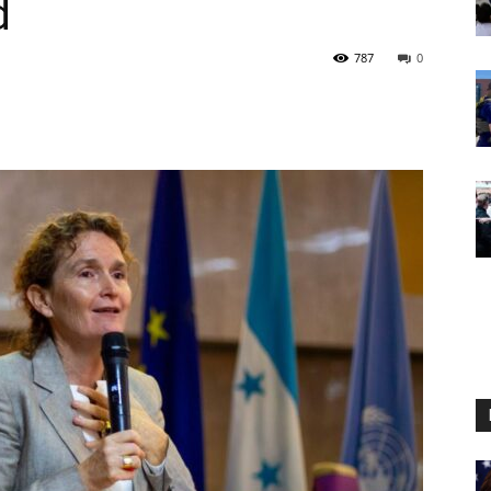
d
787
0