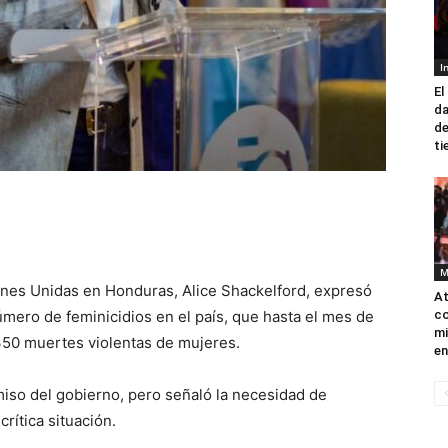
I
El
da
de
ti
M
ones Unidas en Honduras, Alice Shackelford, expresó
At
mero de feminicidios en el país, que hasta el mes de
co
mi
 350 muertes violentas de mujeres.
en
iso del gobierno, pero señaló la necesidad de
crítica situación.