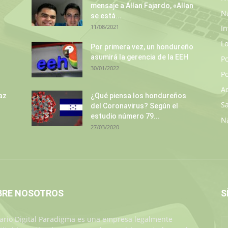
mensaje a Allan Fajardo, «Allan
N
se está...
11/08/2021
In
L
s
Por primera vez, un hondureño
asumirá la gerencia de la EEH
P
30/01/2022
Po
A
az
¿Qué piensa los hondureños
S
del Coronavirus? Según el
estudio número 79...
N
27/03/2020
BRE NOSOTROS
S
iario Digital Paradigma es una empresa legalmente