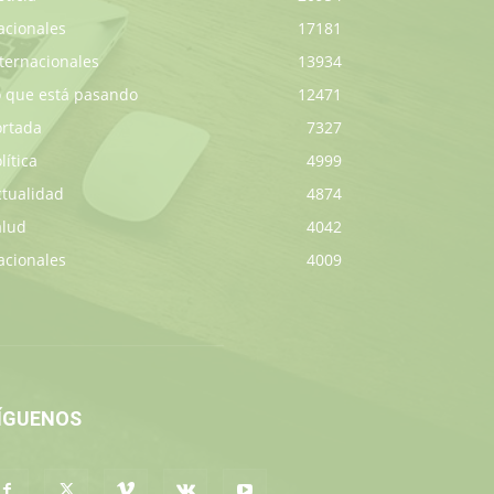
acionales
17181
ternacionales
13934
o que está pasando
12471
ortada
7327
lítica
4999
ctualidad
4874
alud
4042
acionales
4009
ÍGUENOS