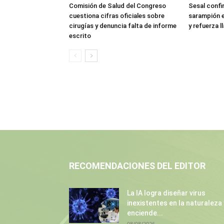
Comisión de Salud del Congreso
Sesal confi
cuestiona cifras oficiales sobre
sarampión e
cirugías y denuncia falta de informe
y refuerza 
escrito
RECOMENDACIONES DEL EDITOR
La IA logra diseñar virus
inexistentes en la naturaleza 
enciende...
08/08/2026