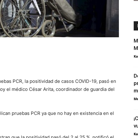
M
M
Ka
D
ruebas PCR, la positividad de casos COVID-19, pasó en
p
hoy el médico César Arita, coordinador de guardia del
m
Me
lican pruebas PCR ya que no hay en existencia en el
¡
v
Ka
an que la positividad pasó del 2 al 25 %, notificó el