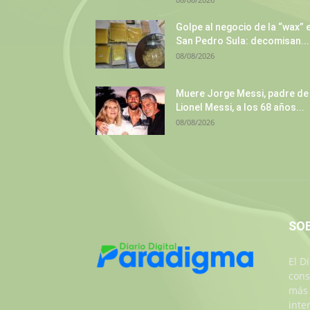
Golpe al negocio de la “wax” 
San Pedro Sula: decomisan...
08/08/2026
Muere Jorge Messi, padre de
Lionel Messi, a los 68 años...
08/08/2026
SO
El D
cons
más 
inte