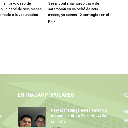
rma nuevo caso de
Sesal confirma nuevo caso de
n un bebé de seis meses
sarampión en un bebé de seis
llamado a la vacunación
meses; ya suman 12 contagios en el
país
ENTRADAS POPULARES
C
Rely Maradiaga envía emotivo
No
y
mensaje a Allan Fajardo, «Allan
N
se está...
11/08/2021