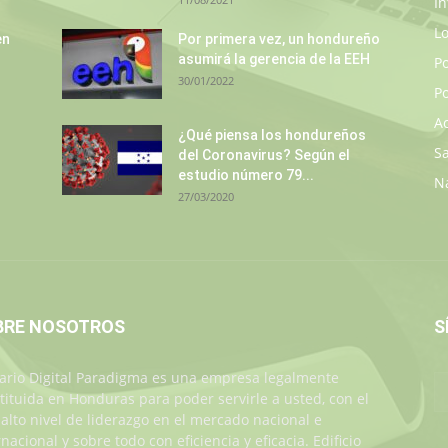
In
L
en
Por primera vez, un hondureño
asumirá la gerencia de la EEH
P
30/01/2022
Po
A
¿Qué piensa los hondureños
S
del Coronavirus? Según el
estudio número 79...
N
27/03/2020
BRE NOSOTROS
S
iario Digital Paradigma es una empresa legalmente
tituida en Honduras para poder servirle a usted, con el
alto nivel de liderazgo en el mercado nacional e
rnacional y sobre todo con eficiencia y eficacia. Edificio