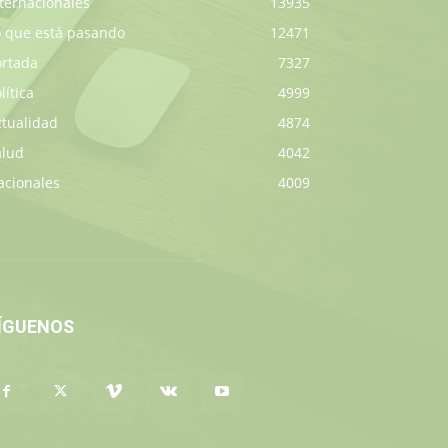
ternacionales
13935
o que está pasando
12471
ortada
7327
lítica
4999
ctualidad
4874
alud
4042
acionales
4009
ÍGUENOS