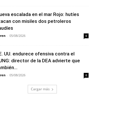
ueva escalada en el mar Rojo: hutíes
tacan con misiles dos petroleros
audíes
ren
-
05/08/2026
0
E. UU. endurece ofensiva contra el
JNG: director de la DEA advierte que
ambién...
ren
-
05/08/2026
0
Cargar más