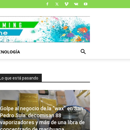
CNOLOGÍA
Lo que está pasando
Golpe al negocio de la “wax” en San
Pedro Sula: decomisan 88
vaporizadores y más de una libra de
concentrado de marihuana