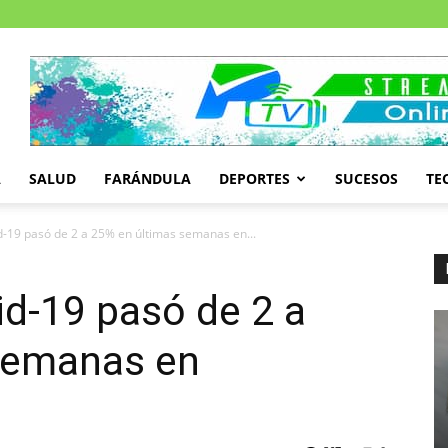
A
SALUD
FARÁNDULA
DEPORTES
SUCESOS
TE
-19 pasó de 2 a 25% en últimas semanas en...
d-19 pasó de 2 a
semanas en