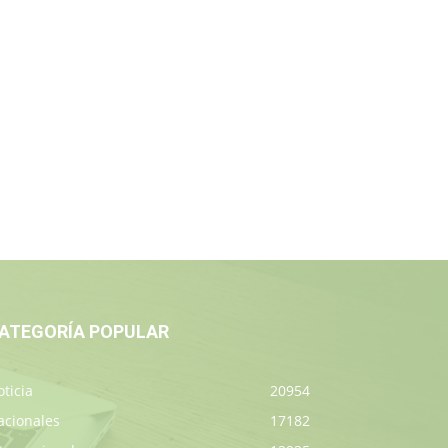
ATEGORÍA POPULAR
ticia
20954
acionales
17182