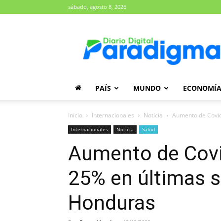
sábado, agosto 8, 2026
Diario
Paradigma
PAÍS
MUNDO
ECONOMÍ
Inicio
Internacionales
Noticia
Aumento de Covid
Internacionales
Noticia
Salud
Aumento de Covi
25% en últimas 
Honduras