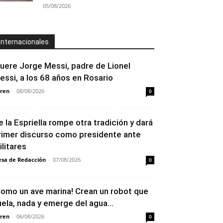
05/08/2026
Internacionales
uere Jorge Messi, padre de Lionel
essi, a los 68 años en Rosario
ren
-
08/08/2026
0
e la Espriella rompe otra tradición y dará
rimer discurso como presidente ante
ilitares
sa de Redacción
-
07/08/2026
0
Como un ave marina! Crean un robot que
uela, nada y emerge del agua...
ren
-
06/08/2026
0