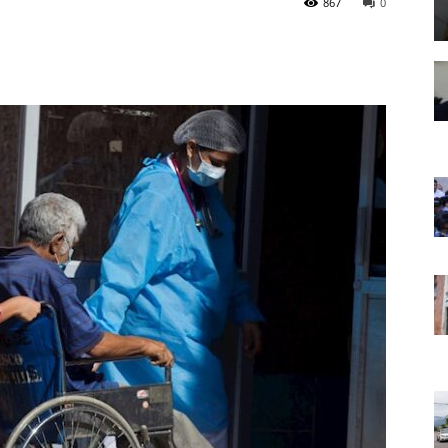
867
0