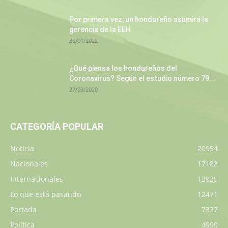
Por primera vez, un hondureño asumirá la
gerencia de la EEH
30/01/2022
¿Qué piensa los hondureños del
Coronavirus? Según el estudio número 79...
27/03/2020
CATEGORÍA POPULAR
Noticia
20954
Nacionales
17182
Internacionales
13935
Lo que está pasando
12471
Portada
7327
Política
4999