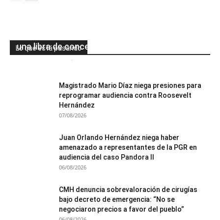
Golpe al negocio de la “wax” en San Pedro
Sula: decomisan 88 vaporizadores y más de
una libra de concentrado de marihuana
Lo que está pasando
Mesa de Redacción
-
08/08/2026
0
Magistrado Mario Díaz niega presiones para
reprogramar audiencia contra Roosevelt
Hernández
07/08/2026
Juan Orlando Hernández niega haber
amenazado a representantes de la PGR en
audiencia del caso Pandora II
06/08/2026
CMH denuncia sobrevaloración de cirugías
bajo decreto de emergencia: “No se
negociaron precios a favor del pueblo”
06/08/2026