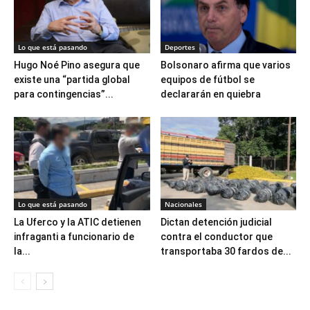
Lo que está pasando
Deportes
Hugo Noé Pino asegura que
Bolsonaro afirma que varios
existe una “partida global
equipos de fútbol se
para contingencias”...
declararán en quiebra
Lo que está pasando
Nacionales
La Uferco y la ATIC detienen
Dictan detención judicial
infraganti a funcionario de
contra el conductor que
la...
transportaba 30 fardos de...