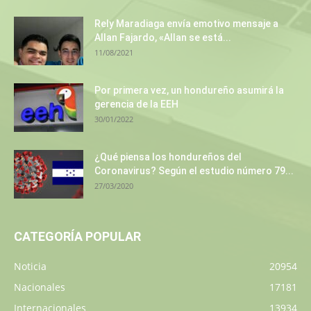
Rely Maradiaga envía emotivo mensaje a
Allan Fajardo, «Allan se está...
11/08/2021
Por primera vez, un hondureño asumirá la
gerencia de la EEH
30/01/2022
¿Qué piensa los hondureños del
Coronavirus? Según el estudio número 79...
27/03/2020
CATEGORÍA POPULAR
Noticia
20954
Nacionales
17181
Internacionales
13934