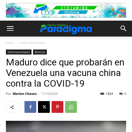
Inicio
Internacionales
Internacionales
Noticia
Maduro dice que probarán en
Venezuela una vacuna china
contra la COVID-19
Por
Marlon Chavez
-
11/10/2020
1424
0