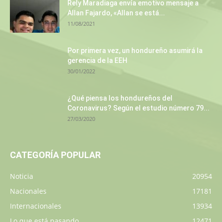
Rely Maradiaga envía emotivo mensaje a
Allan Fajardo, «Allan se está...
11/08/2021
Por primera vez, un hondureño asumirá la
gerencia de la EEH
30/01/2022
¿Qué piensa los hondureños del
Coronavirus? Según el estudio número 79...
27/03/2020
CATEGORÍA POPULAR
Noticia
20954
Nacionales
17181
Internacionales
13934
Lo que está pasando
12471