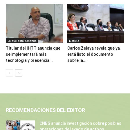
Lo que está pasando
Noticia
Titular del IHTT anuncia que
Carlos Zelaya revela que ya
se implementará más
está listo el documento
tecnología y presencia...
sobre la...
RECOMENDACIONES DEL EDITOR
CNBS anuncia investigación sobre posibles
operaciones de lavado de activos