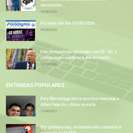
vinculadas...
10/08/2026
Portada del día 10/08/2026
09/08/2026
Irán rompe negociaciones con EE. UU. y
condiciona reapertura del estrecho...
09/08/2026
ENTRADAS POPULARES
Rely Maradiaga envía emotivo mensaje a
Allan Fajardo, «Allan se está...
11/08/2021
Por primera vez, un hondureño asumirá la
gerencia de la EEH