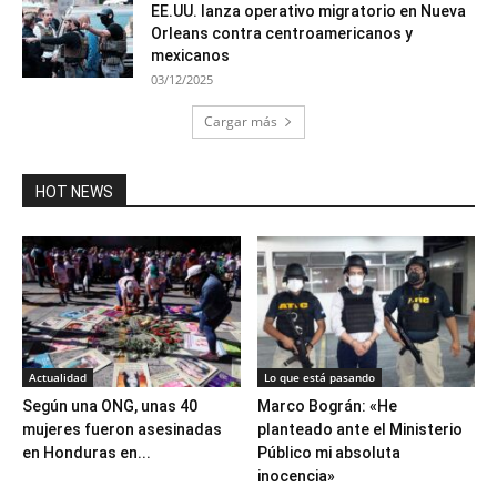
EE.UU. lanza operativo migratorio en Nueva
Orleans contra centroamericanos y
mexicanos
03/12/2025
Cargar más
HOT NEWS
Actualidad
Lo que está pasando
Según una ONG, unas 40
Marco Bográn: «He
mujeres fueron asesinadas
planteado ante el Ministerio
en Honduras en...
Público mi absoluta
inocencia»