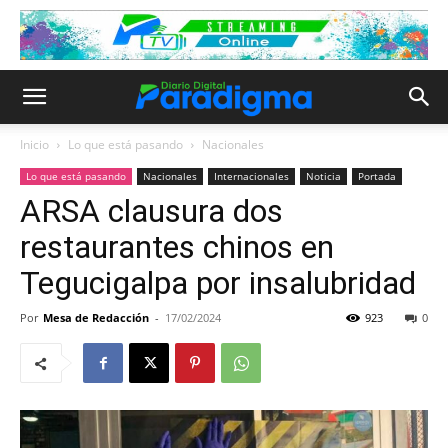
Inicio
Lo que está pasando
Nacionales
Lo que está pasando
Nacionales
Internacionales
Noticia
Portada
ARSA clausura dos
restaurantes chinos en
Tegucigalpa por insalubridad
Por
Mesa de Redacción
-
17/02/2024
923
0