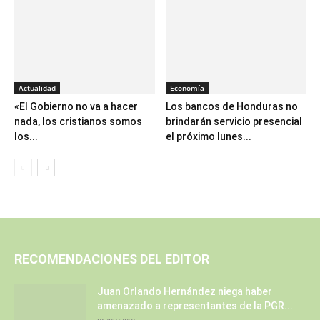
Actualidad
Economía
«El Gobierno no va a hacer
Los bancos de Honduras no
nada, los cristianos somos
brindarán servicio presencial
los...
el próximo lunes...
RECOMENDACIONES DEL EDITOR
Juan Orlando Hernández niega haber
amenazado a representantes de la PGR...