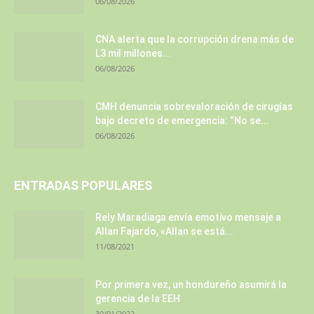
06/08/2026
CNA alerta que la corrupción drena más de
L3 mil millones...
06/08/2026
CMH denuncia sobrevaloración de cirugías
bajo decreto de emergencia: “No se...
06/08/2026
ENTRADAS POPULARES
Rely Maradiaga envía emotivo mensaje a
Allan Fajardo, «Allan se está...
11/08/2021
Por primera vez, un hondureño asumirá la
gerencia de la EEH
30/01/2022