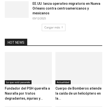
EE.UU. lanza operativo migratorio en Nueva
Orleans contra centroamericanos y
mexicanos
03/12/2025
Cargar más
HOT NEWS
Lo que está pasando
Actualidad
Fundador del PSH querella a
Cuerpo de Bomberos atiende
Nasralla por tratos
la caída de un helicóptero en
degradantes, injurias y...
la...