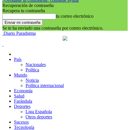
¿Olvidaste tu contraseña? consigue ayuda
Recuperación de contraseña
Recupera tu contraseña
tu correo electrónico
Se te ha enviado una contraseña por correo electrónico.
Diario Paradigma
País
Nacionales
Política
Mundo
Noticia
Política internacional
Economía
Salud
Farándula
Deportes
Liga Española
Otros deportes
Sucesos
Tecnología