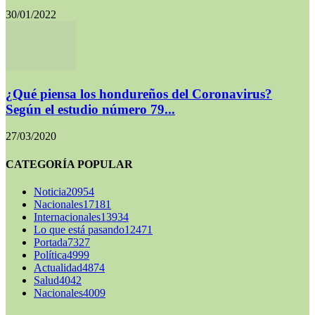
30/01/2022
¿Qué piensa los hondureños del Coronavirus?
Según el estudio número 79...
27/03/2020
CATEGORÍA POPULAR
Noticia
20954
Nacionales
17181
Internacionales
13934
Lo que está pasando
12471
Portada
7327
Política
4999
Actualidad
4874
Salud
4042
Nacionales
4009