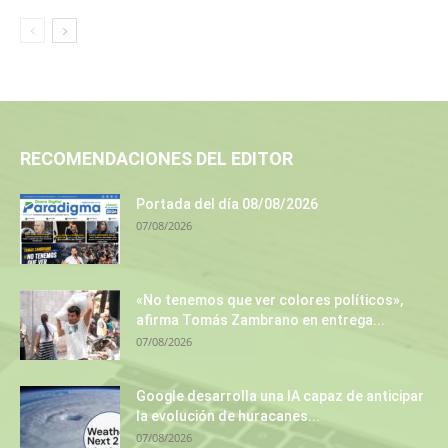
RECOMENDACIONES DEL EDITOR
Portada del día 08/08/2026
07/08/2026
«No tenemos que ver colores políticos»,
afirma Tomás Zambrano en entrega...
07/08/2026
Google desarrolla una IA capaz de anticipar
la evolución de huracanes...
07/08/2026