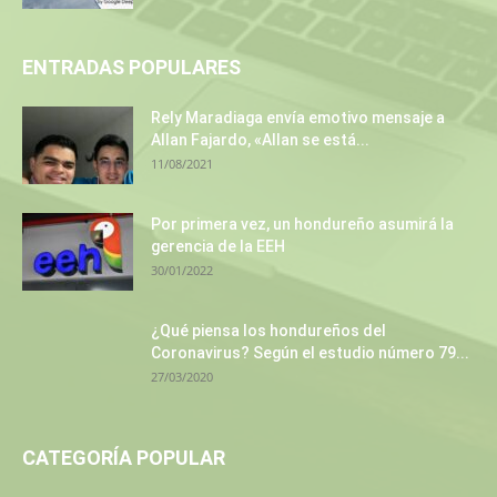
ENTRADAS POPULARES
Rely Maradiaga envía emotivo mensaje a
Allan Fajardo, «Allan se está...
11/08/2021
Por primera vez, un hondureño asumirá la
gerencia de la EEH
30/01/2022
¿Qué piensa los hondureños del
Coronavirus? Según el estudio número 79...
27/03/2020
CATEGORÍA POPULAR