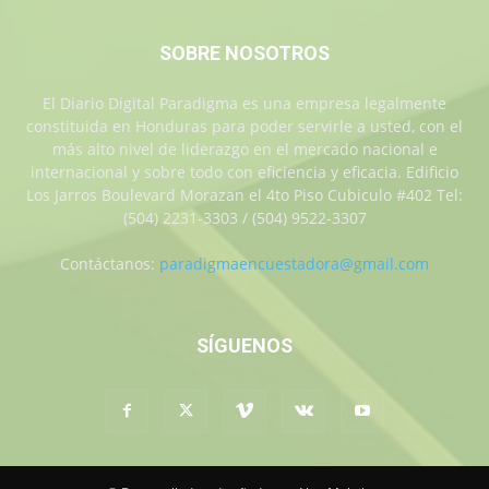
SOBRE NOSOTROS
El Diario Digital Paradigma es una empresa legalmente
constituida en Honduras para poder servirle a usted, con el
más alto nivel de liderazgo en el mercado nacional e
internacional y sobre todo con eficiencia y eficacia. Edificio
Los Jarros Boulevard Morazan el 4to Piso Cubiculo #402 Tel:
(504) 2231-3303 / (504) 9522-3307
Contáctanos:
paradigmaencuestadora@gmail.com
SÍGUENOS