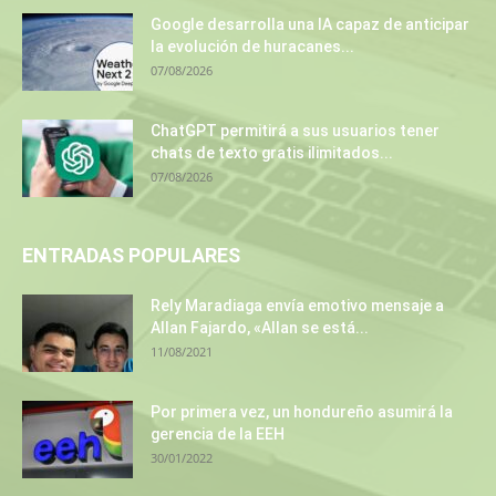
Google desarrolla una IA capaz de anticipar
la evolución de huracanes...
07/08/2026
ChatGPT permitirá a sus usuarios tener
chats de texto gratis ilimitados...
07/08/2026
ENTRADAS POPULARES
Rely Maradiaga envía emotivo mensaje a
Allan Fajardo, «Allan se está...
11/08/2021
Por primera vez, un hondureño asumirá la
gerencia de la EEH
30/01/2022