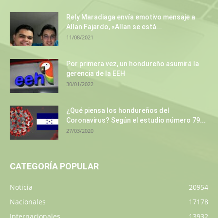
Rely Maradiaga envía emotivo mensaje a
Allan Fajardo, «Allan se está...
11/08/2021
Por primera vez, un hondureño asumirá la
gerencia de la EEH
30/01/2022
¿Qué piensa los hondureños del
Coronavirus? Según el estudio número 79...
27/03/2020
CATEGORÍA POPULAR
Noticia
20954
Nacionales
17178
Internacionales
13932