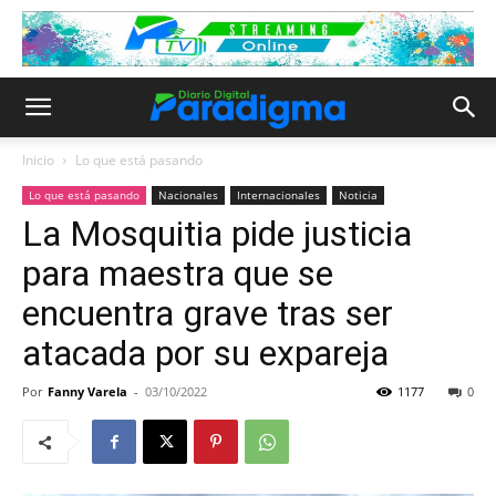
Inicio
Lo que está pasando
Lo que está pasando
Nacionales
Internacionales
Noticia
La Mosquitia pide justicia
para maestra que se
encuentra grave tras ser
atacada por su expareja
Por
Fanny Varela
-
03/10/2022
1177
0