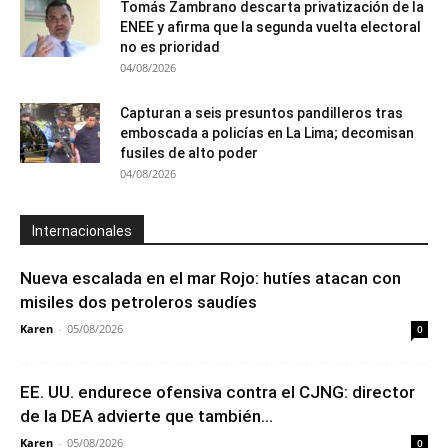
Tomás Zambrano descarta privatización de la
ENEE y afirma que la segunda vuelta electoral
no es prioridad
04/08/2026
Capturan a seis presuntos pandilleros tras
emboscada a policías en La Lima; decomisan
fusiles de alto poder
04/08/2026
Internacionales
Nueva escalada en el mar Rojo: hutíes atacan con
misiles dos petroleros saudíes
Karen
-
05/08/2026
0
EE. UU. endurece ofensiva contra el CJNG: director
de la DEA advierte que también...
Karen
-
05/08/2026
0