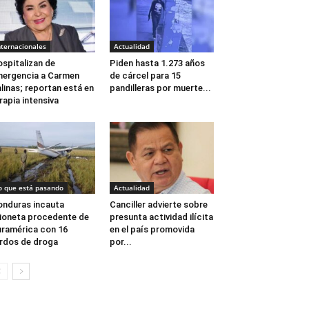
nternacionales
Actualidad
spitalizan de
Piden hasta 1.273 años
ergencia a Carmen
de cárcel para 15
linas; reportan está en
pandilleras por muerte...
rapia intensiva
o que está pasando
Actualidad
nduras incauta
Canciller advierte sobre
ioneta procedente de
presunta actividad ilícita
ramérica con 16
en el país promovida
rdos de droga
por...