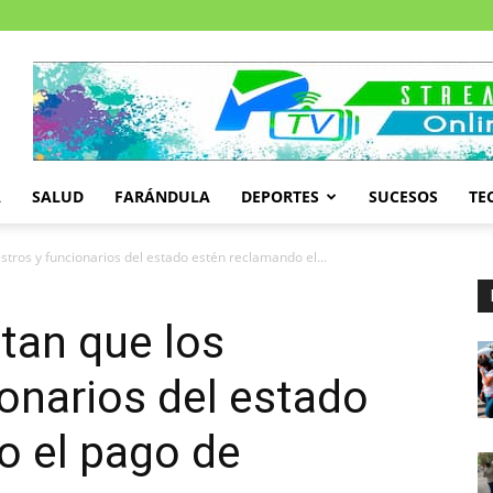
A
SALUD
FARÁNDULA
DEPORTES
SUCESOS
TE
tros y funcionarios del estado estén reclamando el...
an que los
ionarios del estado
o el pago de