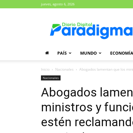
jueves, agosto 6, 2026
Diario
Paradigma
PAÍS
MUNDO
ECONOMÍ
Inicio
Nacionales
Abogados lamentan que los minis
Nacionales
Abogados lament
ministros y func
estén reclamand