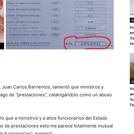
I
Ho
em
Sa
te
L
, Juan Carlos Barrientos, lamentó que ministros y
Ho
pago de “prestaciones”, catalogándolo como un abuso
av
Su
fa
o que a ministros y a altos funcionarios del Estado
 de prestaciones esto me parece totalmente inusual
de funcionarios”, expresó.