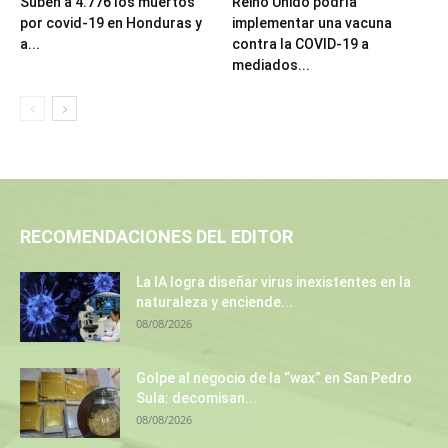
Suben a 4.776 los muertos
Reino Unido podría
por covid-19 en Honduras y
implementar una vacuna
a...
contra la COVID-19 a
mediados...
RECOMENDACIONES DEL EDITOR
La IA logra diseñar virus inexistentes en la
naturaleza y enciende...
08/08/2026
Golpe al negocio de la “wax” en San Pedro
Sula: decomisan...
08/08/2026