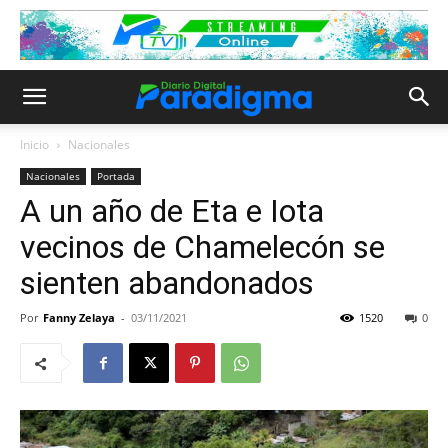
Inicio
Nacionales
Nacionales
Portada
A un año de Eta e Iota
vecinos de Chamelecón se
sienten abandonados
Por
Fanny Zelaya
-
03/11/2021
1520
0