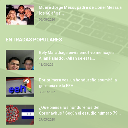
Muere Jorge Messi, padre de Lionel Messi, a
los 68 años...
08/08/2026
ENTRADAS POPULARES
Rely Maradiaga envía emotivo mensaje a
Allan Fajardo, «Allan se está...
11/08/2021
Por primera vez, un hondureño asumirá la
gerencia de la EEH
30/01/2022
¿Qué piensa los hondureños del
Coronavirus? Según el estudio número 79...
27/03/2020