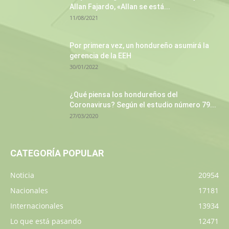
Allan Fajardo, «Allan se está...
11/08/2021
Por primera vez, un hondureño asumirá la
gerencia de la EEH
30/01/2022
¿Qué piensa los hondureños del
Coronavirus? Según el estudio número 79...
27/03/2020
CATEGORÍA POPULAR
Noticia
20954
Nacionales
17181
Internacionales
13934
Lo que está pasando
12471