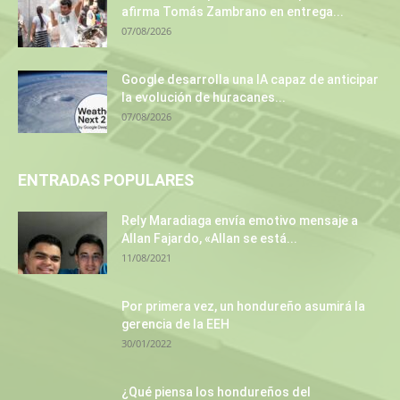
afirma Tomás Zambrano en entrega...
07/08/2026
Google desarrolla una IA capaz de anticipar
la evolución de huracanes...
07/08/2026
ENTRADAS POPULARES
Rely Maradiaga envía emotivo mensaje a
Allan Fajardo, «Allan se está...
11/08/2021
Por primera vez, un hondureño asumirá la
gerencia de la EEH
30/01/2022
¿Qué piensa los hondureños del