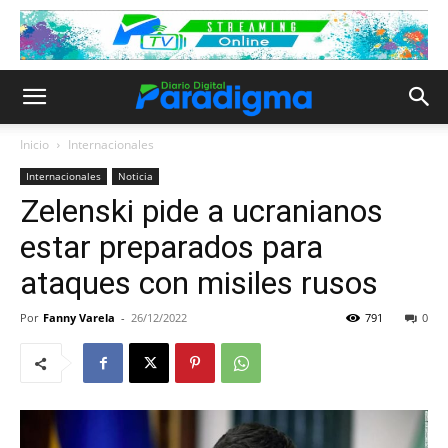
Inicio
Internacionales
Internacionales
Noticia
Zelenski pide a ucranianos
estar preparados para
ataques con misiles rusos
Por
Fanny Varela
-
26/12/2022
791
0