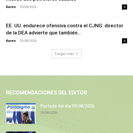
Karen
-
05/08/2026
0
EE. UU. endurece ofensiva contra el CJNG: director
de la DEA advierte que también...
Karen
-
05/08/2026
0
Cargar más
RECOMENDACIONES DEL EDITOR
Portada del día 09/08/2026
08/08/2026