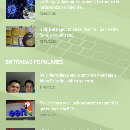
La IA logra diseñar virus inexistentes en la
naturaleza y enciende...
08/08/2026
Golpe al negocio de la “wax” en San Pedro
Sula: decomisan...
08/08/2026
ENTRADAS POPULARES
Rely Maradiaga envía emotivo mensaje a
Allan Fajardo, «Allan se está...
11/08/2021
Por primera vez, un hondureño asumirá la
gerencia de la EEH
30/01/2022