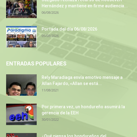
Hernández y mantiene en firme audiencia...
06/08/2026
Portada del día 06/08/2026
05/08/2026
ENTRADAS POPULARES
Rely Maradiaga envía emotivo mensaje a
Allan Fajardo, «Allan se está...
11/08/2021
Por primera vez, un hondureño asumirá la
gerencia de la EEH
30/01/2022
¿Qué piensa los hondureños del