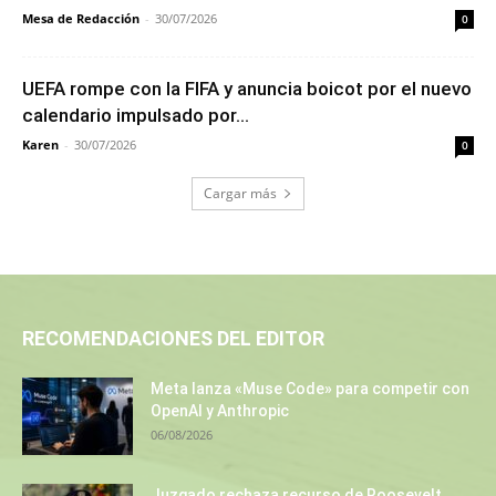
Mesa de Redacción
-
30/07/2026
0
UEFA rompe con la FIFA y anuncia boicot por el nuevo
calendario impulsado por...
Karen
-
30/07/2026
0
Cargar más
RECOMENDACIONES DEL EDITOR
Meta lanza «Muse Code» para competir con
OpenAI y Anthropic
06/08/2026
Juzgado rechaza recurso de Roosevelt