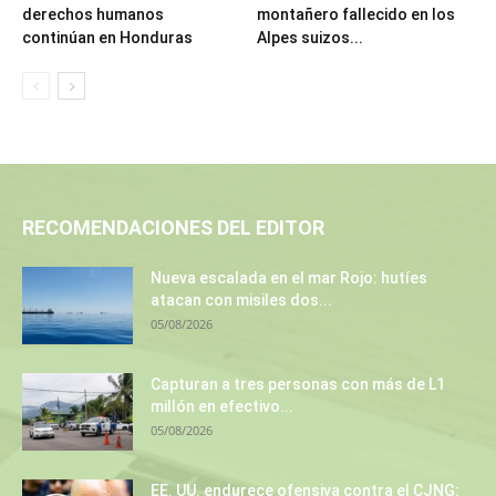
derechos humanos
montañero fallecido en los
continúan en Honduras
Alpes suizos...
RECOMENDACIONES DEL EDITOR
Nueva escalada en el mar Rojo: hutíes
atacan con misiles dos...
05/08/2026
Capturan a tres personas con más de L1
millón en efectivo...
05/08/2026
EE. UU. endurece ofensiva contra el CJNG: