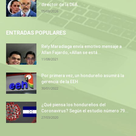
director de la DEA...
05/08/2026
ENTRADAS POPULARES
Rely Maradiaga envía emotivo mensaje a
Allan Fajardo, «Allan se está...
11/08/2021
Por primera vez, un hondureño asumirá la
gerencia de la EEH
30/01/2022
¿Qué piensa los hondureños del
Coronavirus? Según el estudio número 79...
27/03/2020