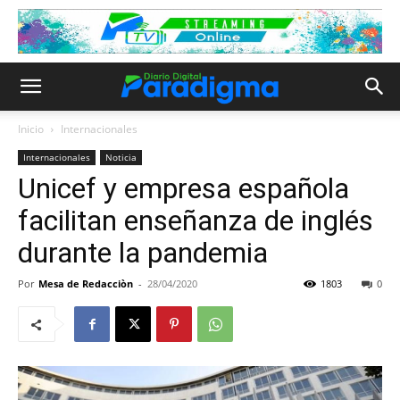
Inicio
Internacionales
Internacionales
Noticia
Unicef y empresa española
facilitan enseñanza de inglés
durante la pandemia
Por
Mesa de Redacciòn
-
28/04/2020
1803
0