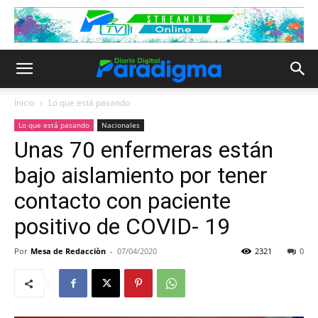
Inicio
Lo que está pasando
Lo que está pasando
Nacionales
Unas 70 enfermeras están
bajo aislamiento por tener
contacto con paciente
positivo de COVID- 19
Por
Mesa de Redacciòn
-
07/04/2020
2321
0