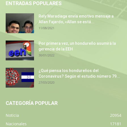
ENTRADAS POPULARES
Rely Maradiaga envía emotivo mensaje a
Allan Fajardo, «Allan se está...
11/08/2021
Por primera vez, un hondureño asumirá la
gerencia de la EEH
30/01/2022
¿Qué piensa los hondureños del
Coronavirus? Según el estudio número 79...
27/03/2020
CATEGORÍA POPULAR
Noticia
20954
Nacionales
17181