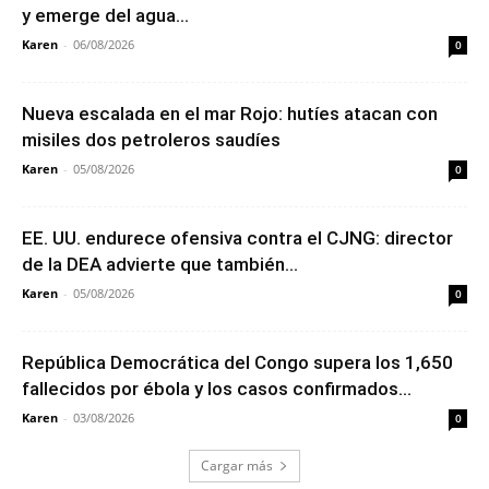
y emerge del agua...
Karen
-
06/08/2026
0
Nueva escalada en el mar Rojo: hutíes atacan con
misiles dos petroleros saudíes
Karen
-
05/08/2026
0
EE. UU. endurece ofensiva contra el CJNG: director
de la DEA advierte que también...
Karen
-
05/08/2026
0
República Democrática del Congo supera los 1,650
fallecidos por ébola y los casos confirmados...
Karen
-
03/08/2026
0
Cargar más