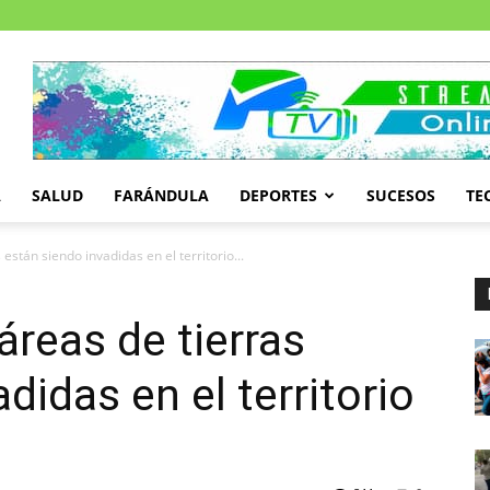
A
SALUD
FARÁNDULA
DEPORTES
SUCESOS
TE
están siendo invadidas en el territorio...
áreas de tierras
didas en el territorio