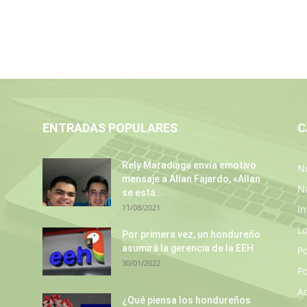
ENTRADAS POPULARES
C
Rely Maradiaga envía emotivo
No
mensaje a Allan Fajardo, «Allan
N
se está...
11/08/2021
In
L
Por primera vez, un hondureño
asumirá la gerencia de la EEH
P
30/01/2022
Po
A
¿Qué piensa los hondureños