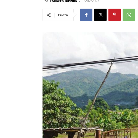
Por
Yolibeth Bustillo
-
15/02/2023
Cuota