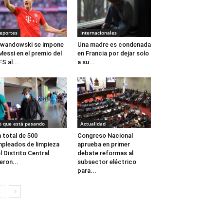
eportes
Internacionales
wandowski se impone
Una madre es condenada
Messi en el premio del
en Francia por dejar solo
S al...
a su...
o que está pasando
Actualidad
 total de 500
Congreso Nacional
pleados de limpieza
aprueba en primer
l Distrito Central
debate reformas al
eron...
subsector eléctrico
para...