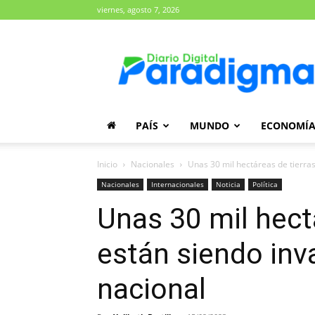
viernes, agosto 7, 2026
Diario
Paradigma
PAÍS
MUNDO
ECONOMÍ
Inicio
Nacionales
Unas 30 mil hectáreas de tierras 
Nacionales
Internacionales
Noticia
Política
Unas 30 mil hect
están siendo inva
nacional