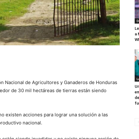
D
Le
a 
WF
L
ión Nacional de Agricultores y Ganaderos de Honduras
Un
edor de 30 mil hectáreas de tierras están siendo
em
de
fu
no existen acciones para lograr una solución a las
productivo nacional.
e están siendo invadidas y no existe ninguna acción de