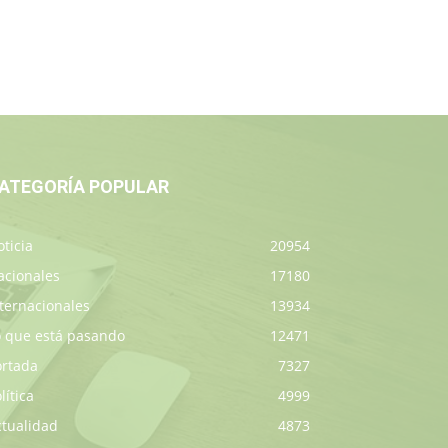
ATEGORÍA POPULAR
ticia
20954
acionales
17180
ternacionales
13934
o que está pasando
12471
ortada
7327
lítica
4999
ctualidad
4873