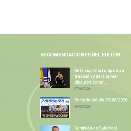
RECOMENDACIONES DEL EDITOR
De la Espriella rompe otra
tradición y dará primer
discurso como...
07/08/2026
Portada del día 07/08/2026
06/08/2026
Comisión de Salud del