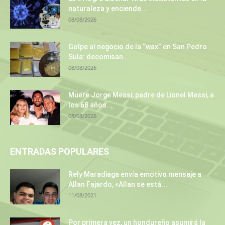
naturaleza y enciende...
08/08/2026
Golpe al negocio de la “wax” en San Pedro
Sula: decomisan...
08/08/2026
Muere Jorge Messi, padre de Lionel Messi, a
los 68 años...
08/08/2026
ENTRADAS POPULARES
Rely Maradiaga envía emotivo mensaje a
Allan Fajardo, «Allan se está...
11/08/2021
Por primera vez, un hondureño asumirá la