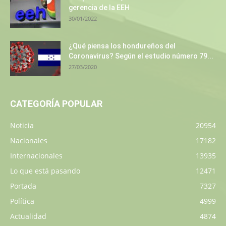
gerencia de la EEH
30/01/2022
¿Qué piensa los hondureños del
Coronavirus? Según el estudio número 79...
27/03/2020
CATEGORÍA POPULAR
Noticia
20954
Nacionales
17182
Internacionales
13935
Lo que está pasando
12471
Portada
7327
Política
4999
Actualidad
4874