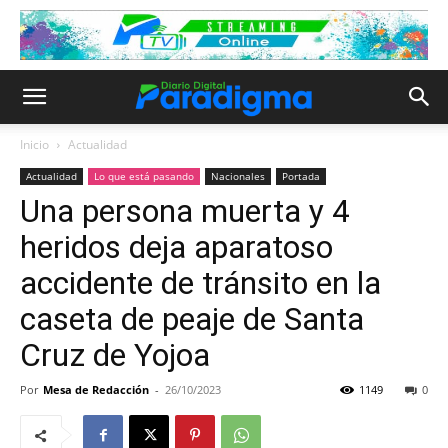
Inicio
Actualidad
Actualidad
Lo que está pasando
Nacionales
Portada
Una persona muerta y 4
heridos deja aparatoso
accidente de tránsito en la
caseta de peaje de Santa
Cruz de Yojoa
Por
Mesa de Redacción
-
26/10/2023
1149
0