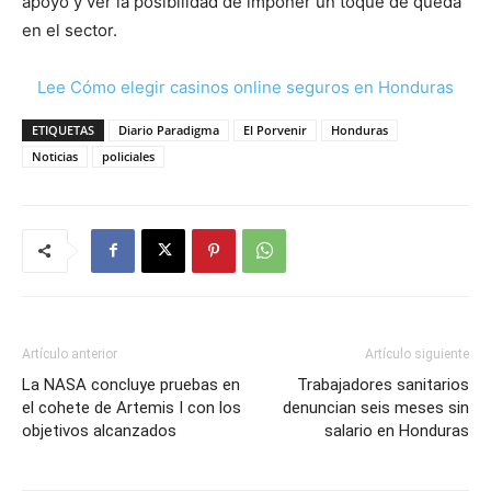
apoyo y ver la posibilidad de imponer un toque de queda
en el sector.
Lee Cómo elegir casinos online seguros en Honduras
ETIQUETAS
Diario Paradigma
El Porvenir
Honduras
Noticias
policiales
Artículo anterior
Artículo siguiente
La NASA concluye pruebas en
Trabajadores sanitarios
el cohete de Artemis I con los
denuncian seis meses sin
objetivos alcanzados
salario en Honduras