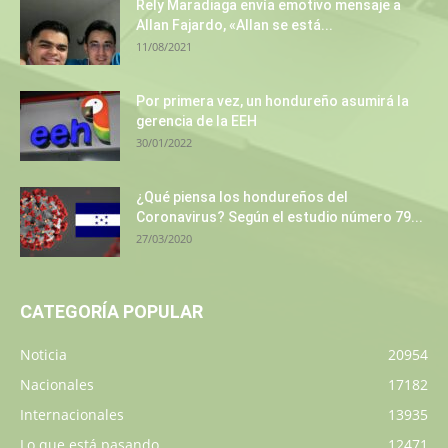
Rely Maradiaga envía emotivo mensaje a
Allan Fajardo, «Allan se está...
11/08/2021
Por primera vez, un hondureño asumirá la
gerencia de la EEH
30/01/2022
¿Qué piensa los hondureños del
Coronavirus? Según el estudio número 79...
27/03/2020
CATEGORÍA POPULAR
Noticia
20954
Nacionales
17182
Internacionales
13935
Lo que está pasando
12471