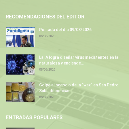
RECOMENDACIONES DEL EDITOR
Portada del día 09/08/2026
08/08/2026
La IA logra diseñar virus inexistentes en la
naturaleza y enciende...
08/08/2026
Golpe al negocio de la “wax” en San Pedro
Sula: decomisan...
08/08/2026
ENTRADAS POPULARES