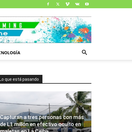
CNOLOGÍA
Lo que está pasando
Capturan a tres personas con más
de L1 millón en efectivo oculto en
maletas en La Ceiba