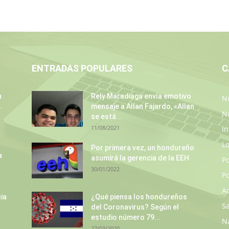
ENTRADAS POPULARES
C
n
Rely Maradiaga envía emotivo
No
.
mensaje a Allan Fajardo, «Allan
N
se está...
11/08/2021
In
L
Por primera vez, un hondureño
a
asumirá la gerencia de la EEH
P
30/01/2022
Po
A
ia
¿Qué piensa los hondureños
S
del Coronavirus? Según el
estudio número 79...
N
27/03/2020