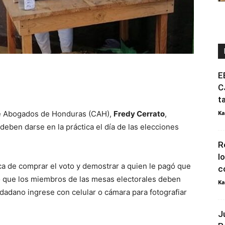
E
C
t
 de Abogados de Honduras (CAH),
Fredy Cerrato
,
Ka
deben darse en la práctica el día de las elecciones
R
l
ca de comprar el voto y demostrar a quien le pagó que
c
ó que los miembros de las mesas electorales deben
Ka
dadano ingrese con celular o cámara para fotografiar
J