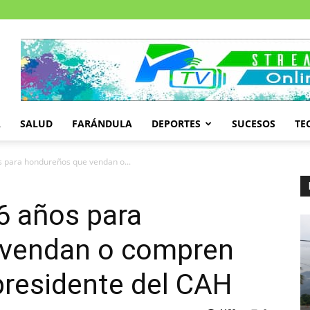
A
SALUD
FARÁNDULA
DEPORTES
SUCESOS
TE
s para hondureños que vendan o...
6 años para
 vendan o compren
presidente del CAH