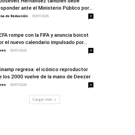
oosevelt Hernández también debe
esponder ante el Ministerio Público por...
sa de Redacción
-
30/07/2026
0
EFA rompe con la FIFA y anuncia boicot
or el nuevo calendario impulsado por...
ren
-
30/07/2026
0
inamp regresa: el icónico reproductor
e los 2000 vuelve de la mano de Deezer
ren
-
30/07/2026
0
Cargar más