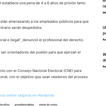
R
l establece una pena de 4 a 6 años de prisión tanto
r
Me
están amenazando a los empleados públicos para que
U
ntrario serán despedidos.
p
rial e ilegal”, denunció el profesional del derecho.
Ka
ser orientadores del pueblo para que ejerzan el
W
d
Ka
io con el Consejo Nacional Electoral (CNE) para
onal, con el objetivo que sean veedores del proceso
nos online seguros en Honduras
dureños
presidenciables
venta de votos