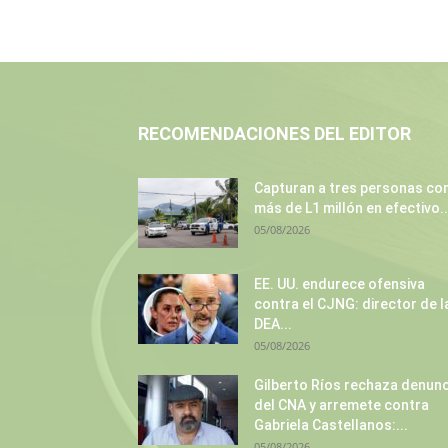
RECOMENDACIONES DEL EDITOR
Capturan a tres personas co
más de L1 millón en efectivo..
05/08/2026
EE. UU. endurece ofensiva
contra el CJNG: director de l
DEA...
05/08/2026
Gilberto Ríos rechaza denunc
del CNA y arremete contra
Gabriela Castellanos:...
05/08/2026