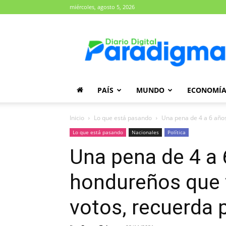
miércoles, agosto 5, 2026
Diario
Paradigma
PAÍS
MUNDO
ECONOMÍ
Inicio
Lo que está pasando
Una pena de 4 a 6 año
Lo que está pasando
Nacionales
Política
Una pena de 4 a 
hondureños que
votos, recuerda 