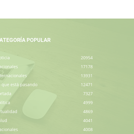
ATEGORÍA POPULAR
ticia
20954
acionales
17178
ternacionales
13931
o que está pasando
12471
ortada
7327
lítica
4999
ctualidad
4869
alud
4041
acionales
4008