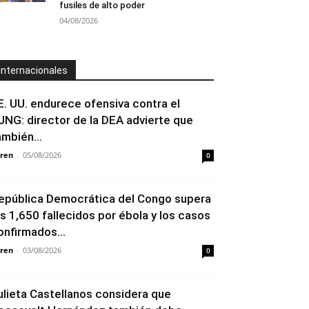
fusiles de alto poder
04/08/2026
Internacionales
E. UU. endurece ofensiva contra el
JNG: director de la DEA advierte que
ambién...
ren
-
05/08/2026
0
epública Democrática del Congo supera
os 1,650 fallecidos por ébola y los casos
onfirmados...
ren
-
03/08/2026
0
ulieta Castellanos considera que