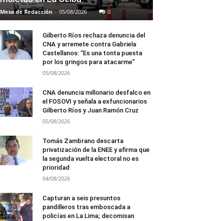
Mesa de Redacción
-
05/08/2026
0
Gilberto Ríos rechaza denuncia del
CNA y arremete contra Gabriela
Castellanos: “Es una tonta puesta
por los gringos para atacarme”
05/08/2026
CNA denuncia millonario desfalco en
el FOSOVI y señala a exfuncionarios
Gilberto Ríos y Juan Ramón Cruz
05/08/2026
Tomás Zambrano descarta
privatización de la ENEE y afirma que
la segunda vuelta electoral no es
prioridad
04/08/2026
Capturan a seis presuntos
pandilleros tras emboscada a
policías en La Lima; decomisan