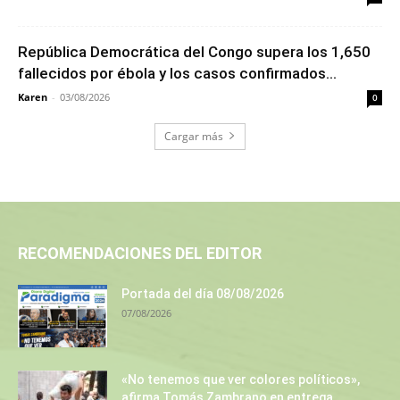
República Democrática del Congo supera los 1,650
fallecidos por ébola y los casos confirmados...
Karen
-
03/08/2026
0
Cargar más
RECOMENDACIONES DEL EDITOR
Portada del día 08/08/2026
07/08/2026
«No tenemos que ver colores políticos»,
afirma Tomás Zambrano en entrega...