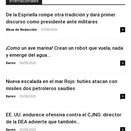
Internacionales
De la Espriella rompe otra tradición y dará primer
discurso como presidente ante militares
Mesa de Redacción
-
07/08/2026
0
¡Como un ave marina! Crean un robot que vuela, nada
y emerge del agua...
Karen
-
06/08/2026
0
Nueva escalada en el mar Rojo: hutíes atacan con
misiles dos petroleros saudíes
Karen
-
05/08/2026
0
EE. UU. endurece ofensiva contra el CJNG: director
de la DEA advierte que también...
Karen
-
05/08/2026
0