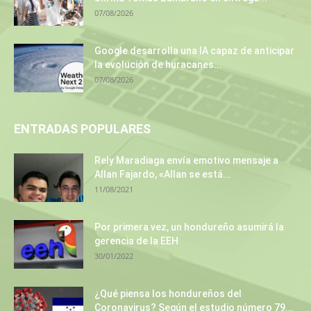
07/08/2026
Google desarrolla una IA capaz de anticipar
la evolución de huracanes...
07/08/2026
ENTRADAS POPULARES
Rely Maradiaga envía emotivo mensaje a
Allan Fajardo, «Allan se está...
11/08/2021
Por primera vez, un hondureño asumirá la
gerencia de la EEH
30/01/2022
¿Qué piensa los hondureños del
Coronavirus? Según el estudio número 79...