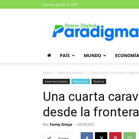
jueves, agosto 6, 2026
Diario
Paradigma
PAÍS
MUNDO
ECONOMÍ
Inicio
Internacionales
Una cuarta caravana migran
Internacionales
Migrantes
Noticia
Una cuarta carav
desde la fronter
Por
Fanny Zelaya
-
04/09/2021
Cuota