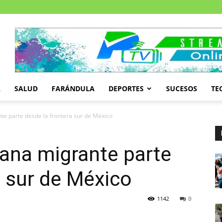
A
SALUD
FARÁNDULA
DEPORTES
SUCESOS
TE
te parte desde la frontera sur de México
ana migrante parte
a sur de México
1142
0