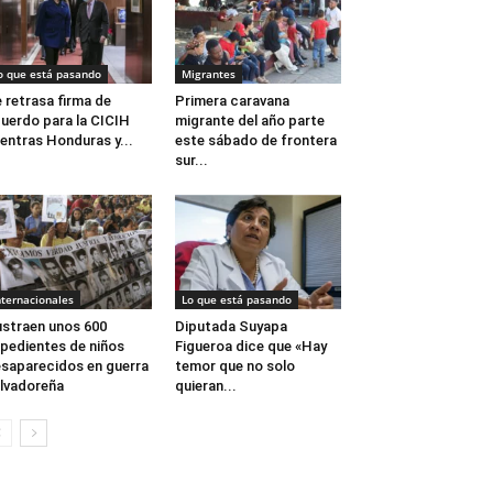
o que está pasando
Migrantes
 retrasa firma de
Primera caravana
uerdo para la CICIH
migrante del año parte
entras Honduras y...
este sábado de frontera
sur...
nternacionales
Lo que está pasando
straen unos 600
Diputada Suyapa
pedientes de niños
Figueroa dice que «Hay
saparecidos en guerra
temor que no solo
lvadoreña
quieran...