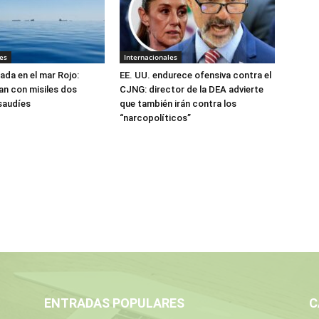
es
Internacionales
ada en el mar Rojo:
EE. UU. endurece ofensiva contra el
an con misiles dos
CJNG: director de la DEA advierte
saudíes
que también irán contra los
“narcopolíticos”
ENTRADAS POPULARES
C