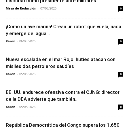
discurso como presidente ante militares
Mesa de Redacción
-
07/08/2026
0
¡Como un ave marina! Crean un robot que vuela, nada
y emerge del agua...
Karen
-
06/08/2026
0
Nueva escalada en el mar Rojo: hutíes atacan con
misiles dos petroleros saudíes
Karen
-
05/08/2026
0
EE. UU. endurece ofensiva contra el CJNG: director
de la DEA advierte que también...
Karen
-
05/08/2026
0
República Democrática del Congo supera los 1,650