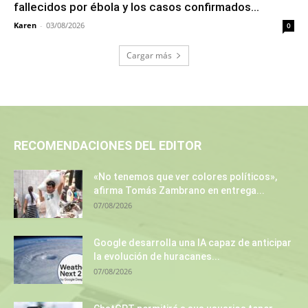
fallecidos por ébola y los casos confirmados...
Karen
-
03/08/2026
0
Cargar más
RECOMENDACIONES DEL EDITOR
«No tenemos que ver colores políticos»,
afirma Tomás Zambrano en entrega...
07/08/2026
Google desarrolla una IA capaz de anticipar
la evolución de huracanes...
07/08/2026