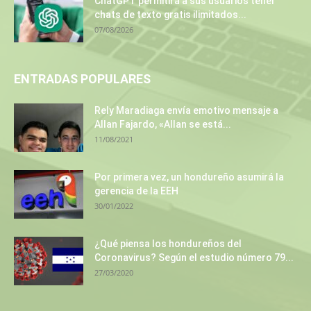
ChatGPT permitirá a sus usuarios tener
chats de texto gratis ilimitados...
07/08/2026
ENTRADAS POPULARES
Rely Maradiaga envía emotivo mensaje a
Allan Fajardo, «Allan se está...
11/08/2021
Por primera vez, un hondureño asumirá la
gerencia de la EEH
30/01/2022
¿Qué piensa los hondureños del
Coronavirus? Según el estudio número 79...
27/03/2020