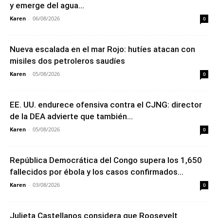
y emerge del agua...
Karen
-
06/08/2026
0
Nueva escalada en el mar Rojo: hutíes atacan con
misiles dos petroleros saudíes
Karen
-
05/08/2026
0
EE. UU. endurece ofensiva contra el CJNG: director
de la DEA advierte que también...
Karen
-
05/08/2026
0
República Democrática del Congo supera los 1,650
fallecidos por ébola y los casos confirmados...
Karen
-
03/08/2026
0
Julieta Castellanos considera que Roosevelt