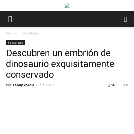
Inicio
Tecnología
Tecnología
Descubren un embrión de
dinosaurio exquisitamente
conservado
Por
Fanny Varela
-
21/12/2021
961
0