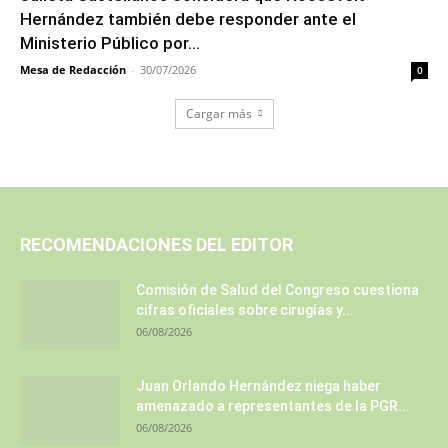
Hernández también debe responder ante el
Ministerio Público por...
Mesa de Redacción
-
30/07/2026
0
Cargar más
RECOMENDACIONES DEL EDITOR
Comisión de Salud del Congreso cuestiona
cifras oficiales sobre cirugías y...
06/08/2026
Juan Orlando Hernández niega haber
amenazado a representantes de la PGR...
06/08/2026