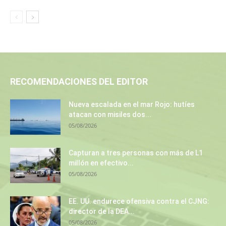
RECOMENDACIONES DEL EDITOR
Nueva escalada en el mar Rojo: hutíes
atacan con misiles dos...
05/08/2026
Capturan a tres personas con más de L1
millón en efectivo...
05/08/2026
EE. UU. endurece ofensiva contra el CJNG:
director de la DEA...
05/08/2026