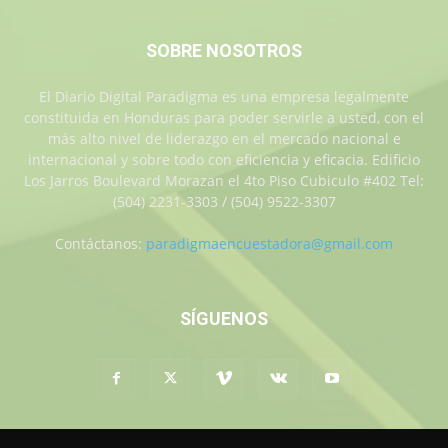
SOBRE NOSOTROS
El Diario Digital Paradigma es una empresa legalmente
constituida en Honduras para poder servirle a usted, con el
más alto nivel de liderazgo en el mercado nacional e
internacional y sobre todo con eficiencia y eficacia. Edificio
Los Jarros Boulevard Morazan el 4to Piso Cubiculo #402 Tel:
(504) 2231-3303 / (504) 9522-3307
Contáctanos:
paradigmaencuestadora@gmail.com
SÍGUENOS