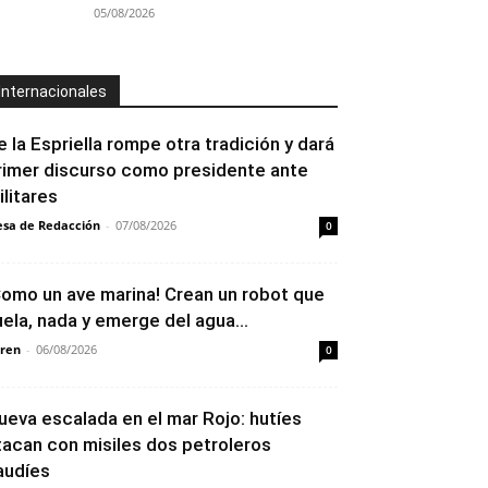
05/08/2026
Internacionales
e la Espriella rompe otra tradición y dará
rimer discurso como presidente ante
ilitares
sa de Redacción
-
07/08/2026
0
Como un ave marina! Crean un robot que
uela, nada y emerge del agua...
ren
-
06/08/2026
0
ueva escalada en el mar Rojo: hutíes
tacan con misiles dos petroleros
audíes