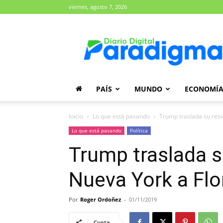
viernes, agosto 7, 2026
Diario
Paradigma
PAÍS
MUNDO
ECONOMÍ
Inicio
Lo que está pasando
Trump traslada su resi
Lo que está pasando
Política
Trump traslada s
Nueva York a Flo
Por
Roger Ordoñez
-
01/11/2019
Cuota