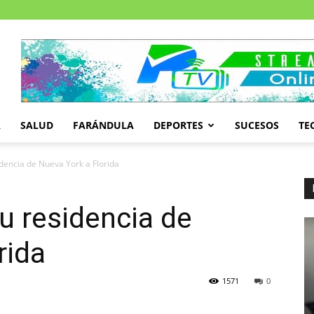
A
SALUD
FARÁNDULA
DEPORTES
SUCESOS
TE
dencia de Nueva York a Florida
u residencia de
rida
1571
0