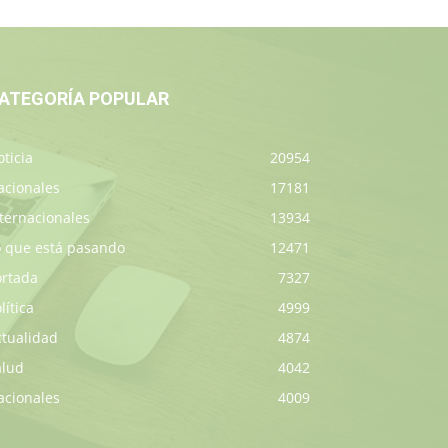
ATEGORÍA POPULAR
ticia
20954
acionales
17181
ternacionales
13934
o que está pasando
12471
ortada
7327
lítica
4999
ctualidad
4874
alud
4042
acionales
4009