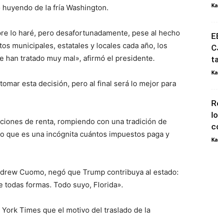
Ka
 huyendo de la fría Washington.
pre lo haré, pero desafortunadamente, pese al hecho
E
s municipales, estatales y locales cada año, los
C
me han tratado muy mal», afirmó el presidente.
t
Ka
omar esta decisión, pero al final será lo mejor para
R
l
ciones de renta, rompiendo con una tradición de
c
 lo que es una incógnita cuántos impuestos paga y
Ka
ndrew Cuomo, negó que Trump contribuya al estado:
 todas formas. Todo suyo, Florida».
York Times que el motivo del traslado de la