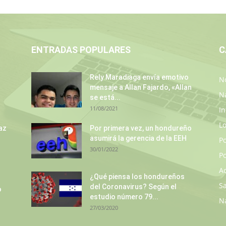
ENTRADAS POPULARES
C
s
Rely Maradiaga envía emotivo
No
mensaje a Allan Fajardo, «Allan
N
se está...
11/08/2021
In
L
az
Por primera vez, un hondureño
asumirá la gerencia de la EEH
P
30/01/2022
Po
A
¿Qué piensa los hondureños
S
del Coronavirus? Según el
o
estudio número 79...
N
27/03/2020