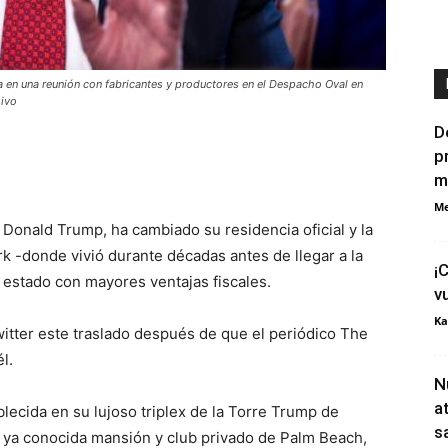
pa en una reunión con fabricantes y productores en el Despacho Oval en
hivo
D
p
m
Me
 Donald Trump, ha cambiado su residencia oficial y la
k -donde vivió durante décadas antes de llegar a la
¡
 estado con mayores ventajas fiscales.
v
Ka
itter este traslado después de que el periódico The
l.
N
a
blecida en su lujoso triplex de la Torre Trump de
s
 ya conocida mansión y club privado de Palm Beach,