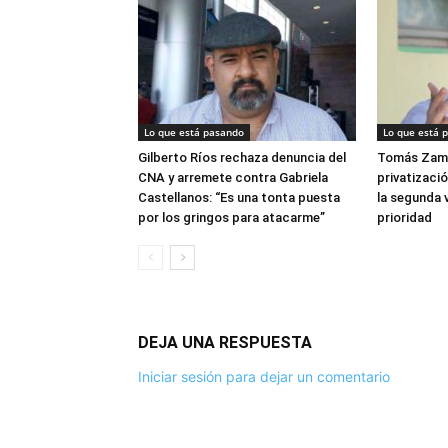
Lo que está pasando
Lo que está 
Gilberto Ríos rechaza denuncia del
Tomás Zam
CNA y arremete contra Gabriela
privatizació
Castellanos: “Es una tonta puesta
la segunda v
por los gringos para atacarme”
prioridad
DEJA UNA RESPUESTA
Iniciar sesión para dejar un comentario