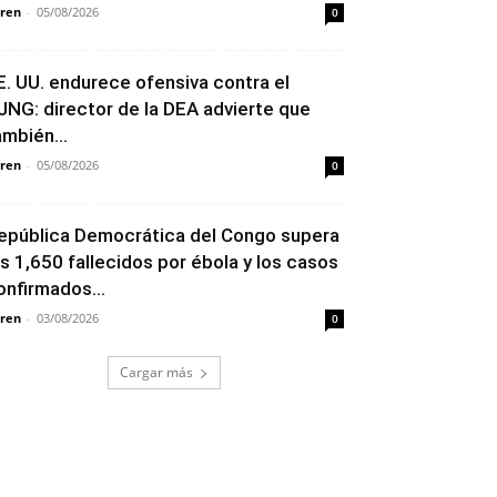
ren
-
05/08/2026
0
E. UU. endurece ofensiva contra el
JNG: director de la DEA advierte que
ambién...
ren
-
05/08/2026
0
epública Democrática del Congo supera
os 1,650 fallecidos por ébola y los casos
onfirmados...
ren
-
03/08/2026
0
Cargar más