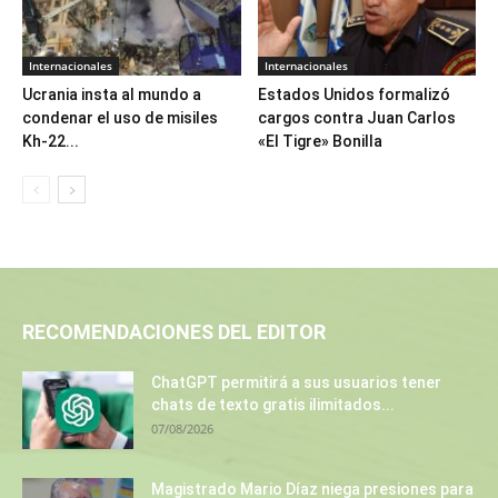
Internacionales
Internacionales
Ucrania insta al mundo a
Estados Unidos formalizó
condenar el uso de misiles
cargos contra Juan Carlos
Kh-22...
«El Tigre» Bonilla
RECOMENDACIONES DEL EDITOR
ChatGPT permitirá a sus usuarios tener
chats de texto gratis ilimitados...
07/08/2026
Magistrado Mario Díaz niega presiones para