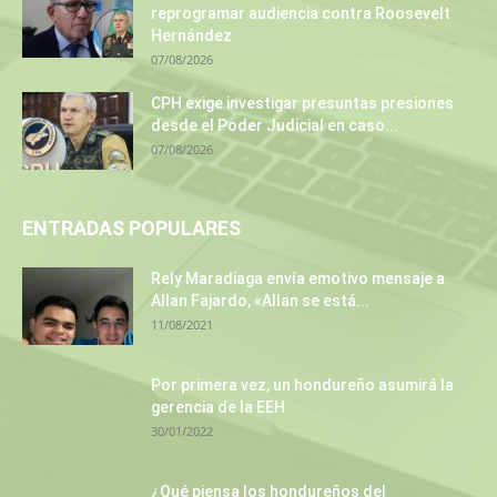
reprogramar audiencia contra Roosevelt
Hernández
07/08/2026
CPH exige investigar presuntas presiones
desde el Poder Judicial en caso...
07/08/2026
ENTRADAS POPULARES
Rely Maradiaga envía emotivo mensaje a
Allan Fajardo, «Allan se está...
11/08/2021
Por primera vez, un hondureño asumirá la
gerencia de la EEH
30/01/2022
¿Qué piensa los hondureños del