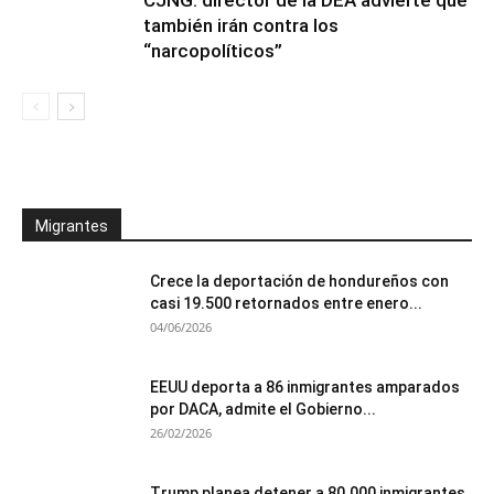
CJNG: director de la DEA advierte que
también irán contra los
“narcopolíticos”
Migrantes
Crece la deportación de hondureños con
casi 19.500 retornados entre enero...
04/06/2026
EEUU deporta a 86 inmigrantes amparados
por DACA, admite el Gobierno...
26/02/2026
Trump planea detener a 80.000 inmigrantes