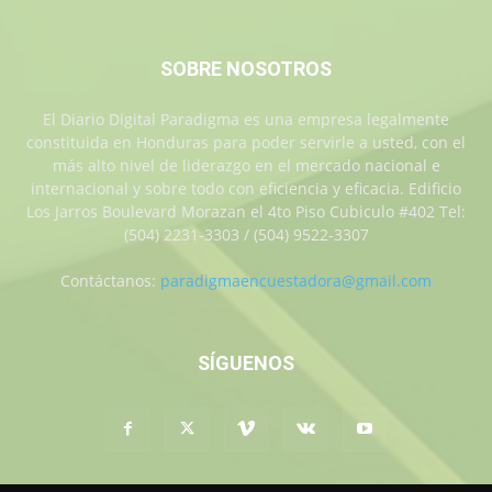
SOBRE NOSOTROS
El Diario Digital Paradigma es una empresa legalmente
constituida en Honduras para poder servirle a usted, con el
más alto nivel de liderazgo en el mercado nacional e
internacional y sobre todo con eficiencia y eficacia. Edificio
Los Jarros Boulevard Morazan el 4to Piso Cubiculo #402 Tel:
(504) 2231-3303 / (504) 9522-3307
Contáctanos:
paradigmaencuestadora@gmail.com
SÍGUENOS