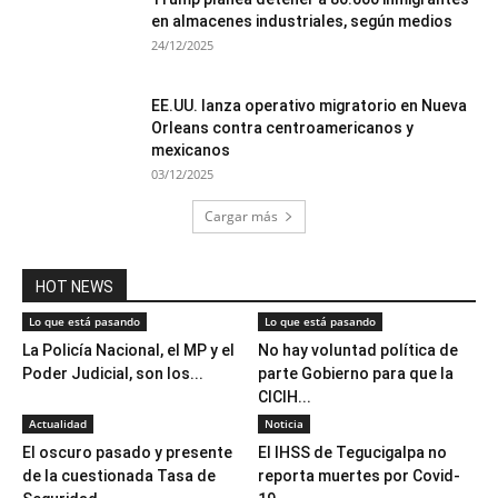
en almacenes industriales, según medios
24/12/2025
EE.UU. lanza operativo migratorio en Nueva
Orleans contra centroamericanos y
mexicanos
03/12/2025
Cargar más
HOT NEWS
Lo que está pasando
Lo que está pasando
La Policía Nacional, el MP y el
No hay voluntad política de
Poder Judicial, son los...
parte Gobierno para que la
CICIH...
Actualidad
Noticia
El oscuro pasado y presente
El IHSS de Tegucigalpa no
de la cuestionada Tasa de
reporta muertes por Covid-