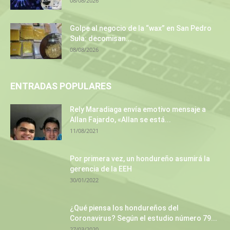
08/08/2026
Golpe al negocio de la “wax” en San Pedro
Sula: decomisan...
08/08/2026
ENTRADAS POPULARES
Rely Maradiaga envía emotivo mensaje a
Allan Fajardo, «Allan se está...
11/08/2021
Por primera vez, un hondureño asumirá la
gerencia de la EEH
30/01/2022
¿Qué piensa los hondureños del
Coronavirus? Según el estudio número 79...
27/03/2020