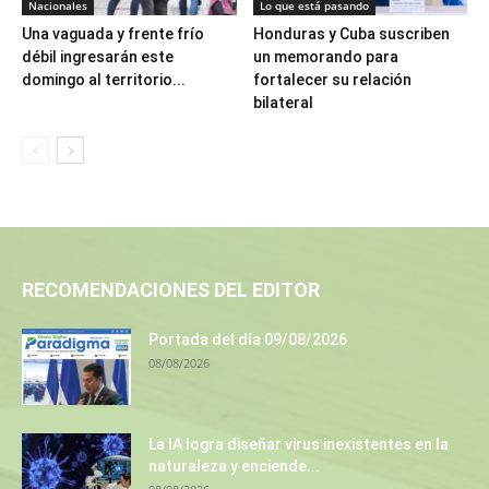
Nacionales
Lo que está pasando
Una vaguada y frente frío
Honduras y Cuba suscriben
débil ingresarán este
un memorando para
domingo al territorio...
fortalecer su relación
bilateral
RECOMENDACIONES DEL EDITOR
Portada del día 09/08/2026
08/08/2026
La IA logra diseñar virus inexistentes en la
naturaleza y enciende...