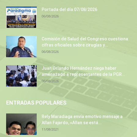
Portada del día 07/08/2026
06/08/2026
Comisión de Salud del Congreso cuestiona
cifras oficiales sobre cirugías y...
06/08/2026
Juan Orlando Hernández niega haber
amenazado a representantes de la PGR...
06/08/2026
ENTRADAS POPULARES
Rely Maradiaga envía emotivo mensaje a
Allan Fajardo, «Allan se está...
11/08/2021