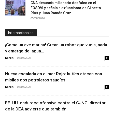
CNA denuncia millonario desfalco en el
FOSOVI y señala a exfuncionarios Gilberto
Ríos y Juan Ramón Cruz
05/08/2026
Internacionales
¡Como un ave marina! Crean un robot que vuela, nada
y emerge del agua...
Karen
-
06/08/2026
0
Nueva escalada en el mar Rojo: hutíes atacan con
misiles dos petroleros saudíes
Karen
-
05/08/2026
0
EE. UU. endurece ofensiva contra el CJNG: director
de la DEA advierte que también...