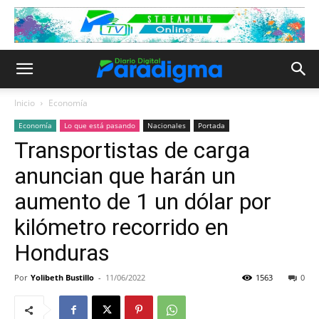
Inicio
Economía
Economía
Lo que está pasando
Nacionales
Portada
Transportistas de carga
anuncian que harán un
aumento de 1 un dólar por
kilómetro recorrido en
Honduras
Por
Yolibeth Bustillo
-
11/06/2022
1563
0