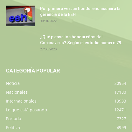
Por primera vez, un hondureño asumirá la
gerencia de la EEH
30/01/2022
¿Qué piensa los hondureños del
Coronavirus? Según el estudio número 79...
27/03/2020
CATEGORÍA POPULAR
Noticia
20954
Nacionales
17180
Internacionales
13933
Lo que está pasando
12471
Portada
7327
Política
4999