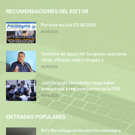
RECOMENDACIONES DEL EDITOR
Portada del día 07/08/2026
06/08/2026
Comisión de Salud del Congreso cuestiona
cifras oficiales sobre cirugías y...
06/08/2026
Juan Orlando Hernández niega haber
amenazado a representantes de la PGR...
06/08/2026
ENTRADAS POPULARES
Rely Maradiaga envía emotivo mensaje a