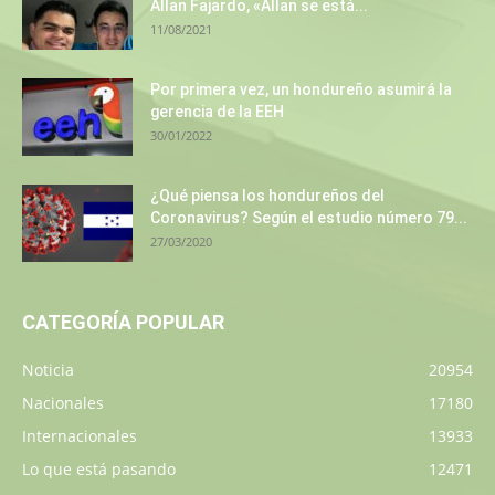
Allan Fajardo, «Allan se está...
11/08/2021
Por primera vez, un hondureño asumirá la
gerencia de la EEH
30/01/2022
¿Qué piensa los hondureños del
Coronavirus? Según el estudio número 79...
27/03/2020
CATEGORÍA POPULAR
Noticia
20954
Nacionales
17180
Internacionales
13933
Lo que está pasando
12471