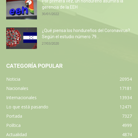
Por primera vez, un hondureño asumirá la
gerencia de la EEH
30/01/2022
¿Qué piensa los hondureños del Coronavirus?
Según el estudio número 79...
27/03/2020
CATEGORÍA POPULAR
Noticia
20954
Nacionales
17181
Internacionales
13934
Lo que está pasando
12471
Portada
7327
Política
4999
Actualidad
4874