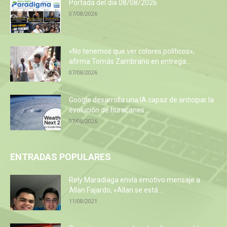
Portada del día 08/08/2026
07/08/2026
«No tenemos que ver colores políticos»,
afirma Tomás Zambrano en entrega...
07/08/2026
Google desarrolla una IA capaz de anticipar la
evolución de huracanes...
07/08/2026
ENTRADAS POPULARES
Rely Maradiaga envía emotivo mensaje a
Allan Fajardo, «Allan se está...
11/08/2021