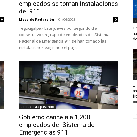
empleados se toman instalaciones
del 911
Mesa de Redacción
-
01/06/2023
0
0
I
Tegucigalpa.- Este jueves por segundo día
Ti
hu
consecutivo un grupo de empleados del Sistema
de
Nacional de Emergencia 911 se han tomado las
instalaciones exigiendo el pago...
I
El
an
fr
co
Lo que está pasando
Gobierno cancela a 1,200
empleados del Sistema de
.
Emergencias 911