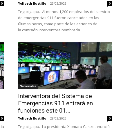
Yolibeth Bustillo
-
23/03/2023
0
0
Tegucigalpa.- Al menos 1,200 empleados del servicio
de emergencias 911 fueron cancelados en las
últimas horas, como parte de las acciones de
la comisión interventora nombrada...
Nacionales
e
Interventora del Sistema de
Emergencias 911 entrará en
funciones este 01...
Yolibeth Bustillo
-
28/02/2023
0
0
cia
Tegucigalpa.- La presidenta Xiomara Castro anunció