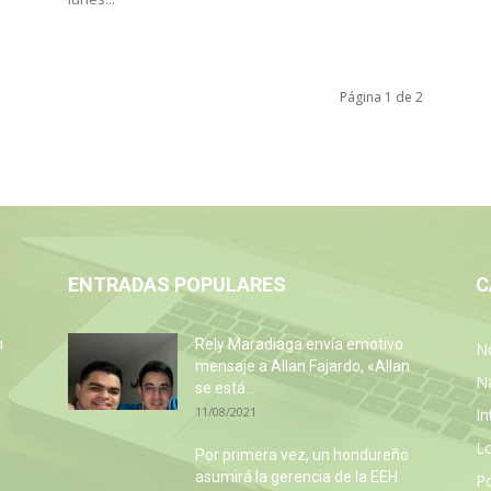
Página 1 de 2
ENTRADAS POPULARES
C
n
Rely Maradiaga envía emotivo
No
mensaje a Allan Fajardo, «Allan
N
se está...
11/08/2021
In
L
Por primera vez, un hondureño
asumirá la gerencia de la EEH
P