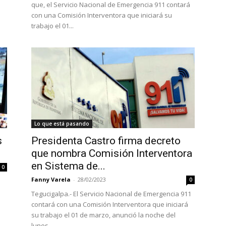
que, el Servicio Nacional de Emergencia 911 contará
con una Comisión Interventora que iniciará su
trabajo el 01...
Lo que está pasando
s
Presidenta Castro firma decreto
que nombra Comisión Interventora
en Sistema de...
0
Fanny Varela
-
28/02/2023
0
Tegucigalpa.- El Servicio Nacional de Emergencia 911
contará con una Comisión Interventora que iniciará
su trabajo el 01 de marzo, anunció la noche del
lunes...