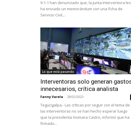
9-1-1 han denunciado que, la Junta Interventora les
ha enviado un memorándum con una ficha de
Servicio Civil,...
Lo que está pasando
Interventoras solo generan gasto
innecesarios, crítica analista
Fanny Varela
-
28/02/2023
Tegucigalpa.- Las críticas por seguir con el tema de
las interventoras no se han hecho esperar luego
que la presidenta Xiomara Castro, informó que ha
firmado...