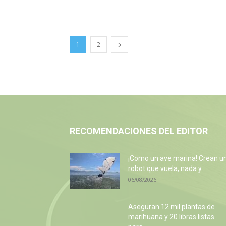
1
2
RECOMENDACIONES DEL EDITOR
¡Como un ave marina! Crean u
robot que vuela, nada y...
06/08/2026
Aseguran 12 mil plantas de
marihuana y 20 libras listas