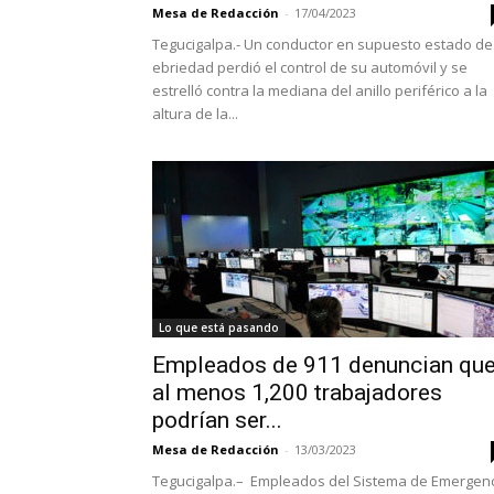
Mesa de Redacción
-
17/04/2023
Tegucigalpa.- Un conductor en supuesto estado de
ebriedad perdió el control de su automóvil y se
estrelló contra la mediana del anillo periférico a la
altura de la...
Lo que está pasando
Empleados de 911 denuncian qu
al menos 1,200 trabajadores
podrían ser...
Mesa de Redacción
-
13/03/2023
Tegucigalpa.– Empleados del Sistema de Emergen