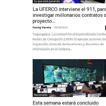
Lo que está pasando
La UFERCO interviene el 911, par
investigar millonarios contratos 
proyecto...
Fanny Varela
-
08/08/2023
Tegucigalpa.- La Unidad Fiscal Especializada Contr
Redes de Corrupción (UFERCO) ejecuta acciones de
inspección, toma de declaraciones y decomiso de
información en el Sistema...
Nacionales
Esta semana estará concluido