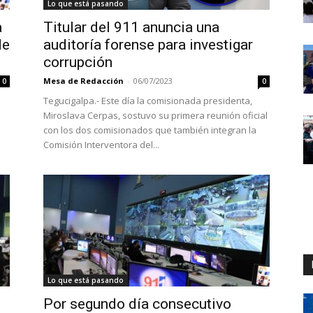
Lo que está pasando
a
Titular del 911 anuncia una
de
auditoría forense para investigar
corrupción
Mesa de Redacción
-
06/07/2023
0
0
a
Tegucigalpa.- Este día la comisionada presidenta,
Miroslava Cerpas, sostuvo su primera reunión oficial
con los dos comisionados que también integran la
Comisión Interventora del...
Lo que está pasando
Por segundo día consecutivo