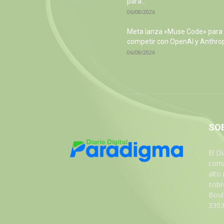
para...
06/08/2026
Meta lanza «Muse Code» para
competir con OpenAI y Anthro
06/08/2026
SO
El D
cons
alto
sobre
Boul
3303