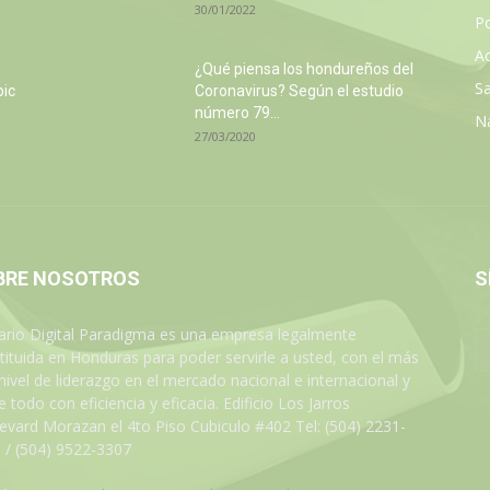
30/01/2022
Po
Ac
¿Qué piensa los hondureños del
Sa
pic
Coronavirus? Según el estudio
número 79...
N
27/03/2020
BRE NOSOTROS
S
iario Digital Paradigma es una empresa legalmente
tituida en Honduras para poder servirle a usted, con el más
 nivel de liderazgo en el mercado nacional e internacional y
 todo con eficiencia y eficacia. Edificio Los Jarros
evard Morazan el 4to Piso Cubiculo #402 Tel: (504) 2231-
 / (504) 9522-3307