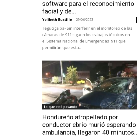
software para el reconocimiento
facial y de...
Yolibeth Bustillo
-
29/06/2023
Tegucigalpa- Sin interferir en el monitoreo de las
cámaras de 911 siguen los trabajos técnicos en
el Sistema Nacional de Emergencias 911 que
permitirán que esta...
Lo que está pasando
Hondureño atropellado por
conductor ebrio murió esperando
ambulancia, llegaron 40 minutos..