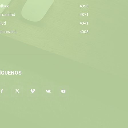
lítica
4999
tualidad
4871
lud
4041
acionales
4008
ÍGUENOS