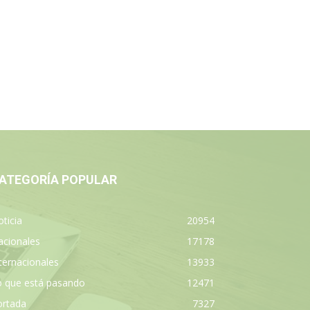
ATEGORÍA POPULAR
ticia
20954
acionales
17178
ternacionales
13933
o que está pasando
12471
ortada
7327