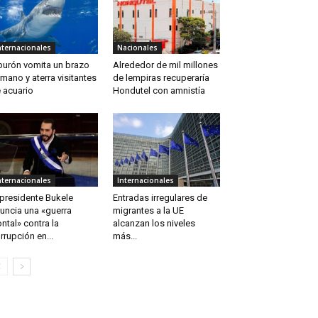
nternacionales
Nacionales
burón vomita un brazo
Alrededor de mil millones
mano y aterra visitantes
de lempiras recuperaría
 acuario
Hondutel con amnistía
nternacionales
Internacionales
 presidente Bukele
Entradas irregulares de
uncia una «guerra
migrantes a la UE
ontal» contra la
alcanzan los niveles
rrupción en...
más...