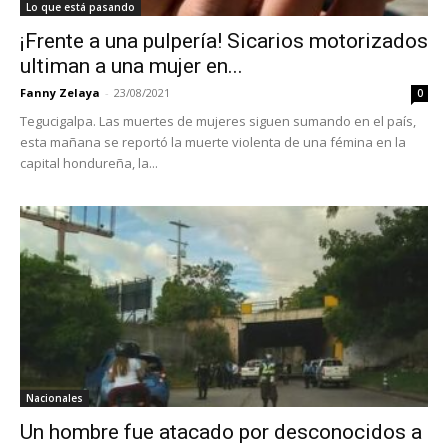
Lo que está pasando
¡Frente a una pulpería! Sicarios motorizados
ultiman a una mujer en...
Fanny Zelaya
-
23/08/2021
0
Tegucigalpa. Las muertes de mujeres siguen sumando en el país,
esta mañana se reportó la muerte violenta de una fémina en la
capital hondureña, la...
Nacionales
Un hombre fue atacado por desconocidos a