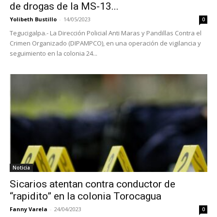
de drogas de la MS-13...
Yolibeth Bustillo
-
14/05/2023
0
Tegucigalpa.- La Dirección Policial Anti Maras y Pandillas Contra el
Crimen Organizado (DIPAMPCO), en una operación de vigilancia y
seguimiento en la colonia 24...
Noticia
Sicarios atentan contra conductor de
“rapidito” en la colonia Torocagua
Fanny Varela
-
24/04/2023
0