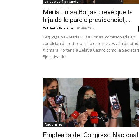
Lo que está pasando
María Luisa Borjas prevé que la
hija de la pareja presidencial,...
Yolibeth Bustillo
-
01/09/2022
Tegucigalpa.- María Luisa Borjas, comisionada en
condición de retiro, perfiló este jueves a la diputa
Xiomara Hortensia Zelaya Castro como la Secretar
Ejecutiva del...
Nacionales
Empleada del Congreso Nacional