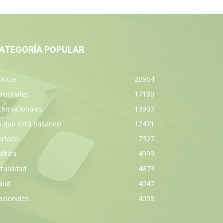
ATEGORÍA POPULAR
ticia
20954
acionales
17180
ternacionales
13933
o que está pasando
12471
ortada
7327
lítica
4999
tualidad
4873
lud
4042
acionales
4008