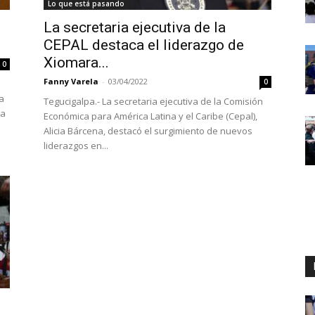
Lo que está pasando
La secretaria ejecutiva de la
CEPAL destaca el liderazgo de
Xiomara...
0
Fanny Varela
-
03/04/2022
0
da
Tegucigalpa.- La secretaria ejecutiva de la Comisión
ia
Económica para América Latina y el Caribe (Cepal),
Alicia Bárcena, destacó el surgimiento de nuevos
liderazgos en...