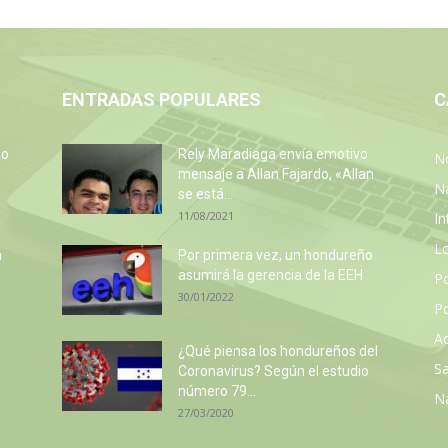
ENTRADAS POPULARES
C
so
Rely Maradiaga envía emotivo
No
e
mensaje a Allan Fajardo, «Allan
N
se está...
11/08/2021
In
L
a
Por primera vez, un hondureño
asumirá la gerencia de la EEH
P
30/01/2022
Po
Ac
¿Qué piensa los hondureños del
Sa
Coronavirus? Según el estudio
número 79...
N
27/03/2020