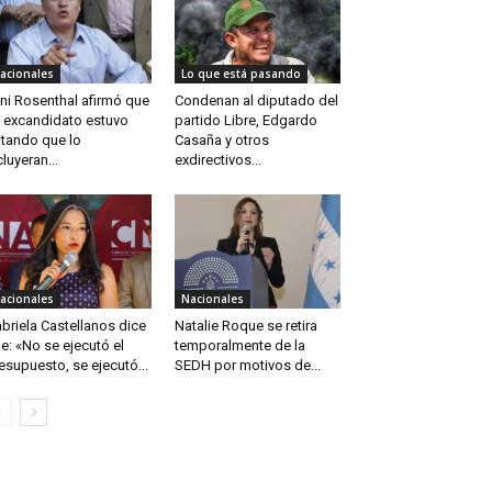
acionales
Lo que está pasando
ni Rosenthal afirmó que
Condenan al diputado del
 excandidato estuvo
partido Libre, Edgardo
atando que lo
Casaña y otros
cluyeran...
exdirectivos...
acionales
Nacionales
briela Castellanos dice
Natalie Roque se retira
e: «No se ejecutó el
temporalmente de la
esupuesto, se ejecutó...
SEDH por motivos de...