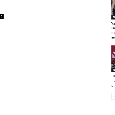
0
N
Ya
un
tr
in
N
Ga
qu
pr