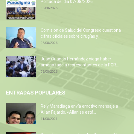
Portada del día 07/08/2026
06/08/2026
Comisión de Salud del Congreso cuestiona
cifras oficiales sobre cirugías y...
06/08/2026
Juan Orlando Hernández niega haber
amenazado a representantes de la PGR...
06/08/2026
ENTRADAS POPULARES
Rely Maradiaga envía emotivo mensaje a
Allan Fajardo, «Allan se está...
11/08/2021