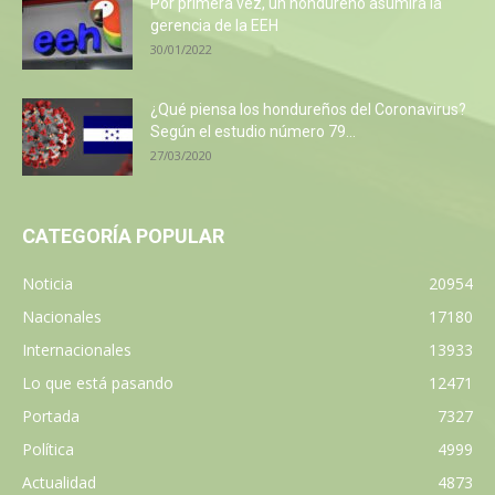
Por primera vez, un hondureño asumirá la
gerencia de la EEH
30/01/2022
¿Qué piensa los hondureños del Coronavirus?
Según el estudio número 79...
27/03/2020
CATEGORÍA POPULAR
Noticia
20954
Nacionales
17180
Internacionales
13933
Lo que está pasando
12471
Portada
7327
Política
4999
Actualidad
4873