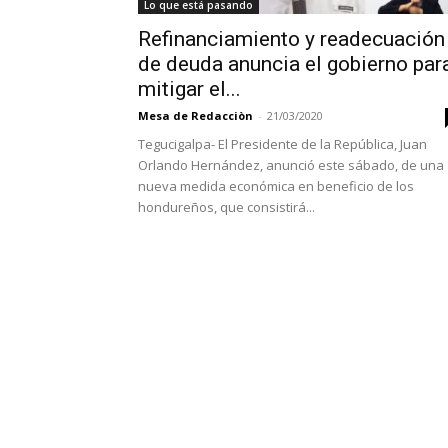
Lo que está pasando
Refinanciamiento y readecuación
de deuda anuncia el gobierno par
mitigar el...
Mesa de Redacciòn
-
21/03/2020
Tegucigalpa- El Presidente de la República, Juan
Orlando Hernández, anunció este sábado, de una
nueva medida económica en beneficio de los
hondureños, que consistirá...