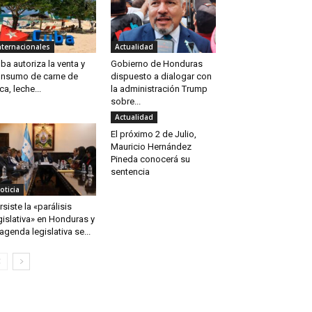
nternacionales
Actualidad
ba autoriza la venta y
Gobierno de Honduras
nsumo de carne de
dispuesto a dialogar con
ca, leche...
la administración Trump
sobre...
Actualidad
El próximo 2 de Julio,
Mauricio Hernández
Pineda conocerá su
sentencia
oticia
rsiste la «parálisis
gislativa» en Honduras y
 agenda legislativa se...