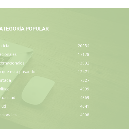
ATEGORÍA POPULAR
ticia
20954
acionales
17178
ternacionales
13932
o que está pasando
12471
ortada
7327
lítica
4999
tualidad
4869
lud
4041
acionales
4008