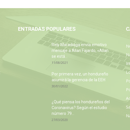
ENTRADAS POPULARES
C
Rely Maradiaga envía emotivo
No
mensaje a Allan Fajardo, «Allan
N
se está...
11/08/2021
In
L
:
Por primera vez, un hondureño
asumirá la gerencia de la EEH
P
30/01/2022
Po
Ac
¿Qué piensa los hondureños del
Sa
Coronavirus? Según el estudio
número 79...
N
27/03/2020