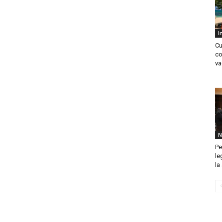
I
Cu
co
va
N
Pe
le
la