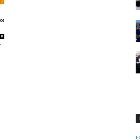
es
0
n
.