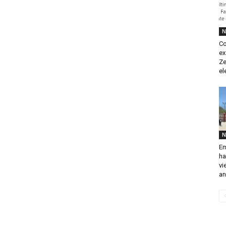
N
Co
ex
Ze
el
N
Em
ha
vi
an