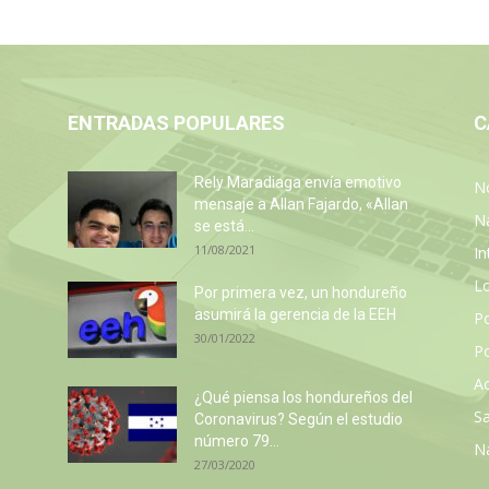
ENTRADAS POPULARES
C
Rely Maradiaga envía emotivo
No
mensaje a Allan Fajardo, «Allan
N
se está...
11/08/2021
In
L
z
Por primera vez, un hondureño
asumirá la gerencia de la EEH
P
30/01/2022
Po
Ac
¿Qué piensa los hondureños del
Sa
Coronavirus? Según el estudio
número 79...
N
27/03/2020