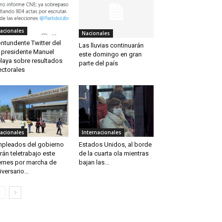
acionales
Nacionales
ntundente Twitter del
Las lluvias continuarán
 presidente Manuel
este domingo en gran
laya sobre resultados
parte del país
ectorales
acionales
Internacionales
pleados del gobierno
Estados Unidos, al borde
rán teletrabajo este
de la cuarta ola mientras
ernes por marcha de
bajan las...
iversario...