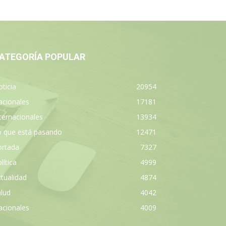
ATEGORÍA POPULAR
ticia
20954
acionales
17181
ternacionales
13934
o que está pasando
12471
ortada
7327
lítica
4999
tualidad
4874
lud
4042
acionales
4009